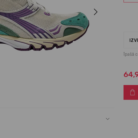
Next
IZV
Īpašā 
64,