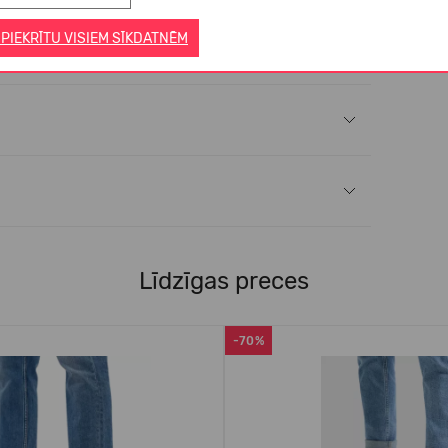
 PIEKRĪTU VISIEM SĪKDATNĒM
Līdzīgas preces
-70%