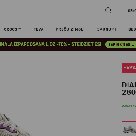
SEK
CROCS™
TEVA
PREČU ZĪMOLI
JAUNUMI
BES
INĀLA IZPĀRDOŠANA LĪDZ -70% – STEIDZIETIES!
IEPIRKTIES →
-69%
DIA
280
PAVASA