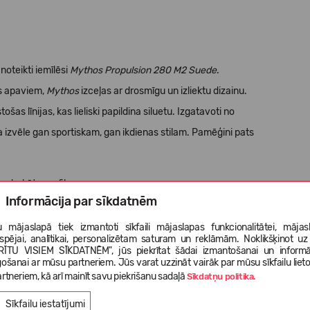
oteikti iemīlēsi
Mythos Propulsion 280 M2 Suede
.
as apaviem,
Mythos
izceļas ar drosmīgu un izliektu dizainu.
ošas līnijas, kas lieliski papildina siluetu. Izgatavoti no
ka izvēle gan sportiskam, gan ikdienas stilam. Pamēģini pats
 apdrukāta grafika;
Informācija par sīkdatnēm
 mājaslapā tiek izmantoti sīkfaili mājaslapas funkcionalitātei, mājas
tspējai, analītikai, personalizētam saturam un reklāmām. Noklikšķinot uz
RĪTU VISIEM SĪKDATNĒM", jūs piekrītat šādai izmantošanai un informā
gošanai ar mūsu partneriem. Jūs varat uzzināt vairāk par mūsu sīkfailu liet
rtneriem, kā arī mainīt savu piekrišanu sadaļā
Sīkdatņu politika.
Sīkfailu iestatījumi