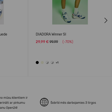
Next
uede
DIADORA Winner Sl
29,99 €
99.99
(-70%)
+1
no mūsu klientiem ir
erināti ar pirkumu
Šobrīd mēs darbojamies 3 tirgos
šanu Open24!