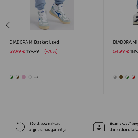
Previous
DIADORA Mi Basket Used
DIADORA Mi 
59,99 €
199.99
(-70%)
54,99 €
189
+3
365 d. bezmaksas
Bezmaksas* pie
atgriešanas garantija
darba dienu laik