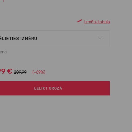
Izmēru tabula
ĒLIETIES IZMĒRU
cena
99 €
209.99
(-69%)
LELIKT GROZĀ