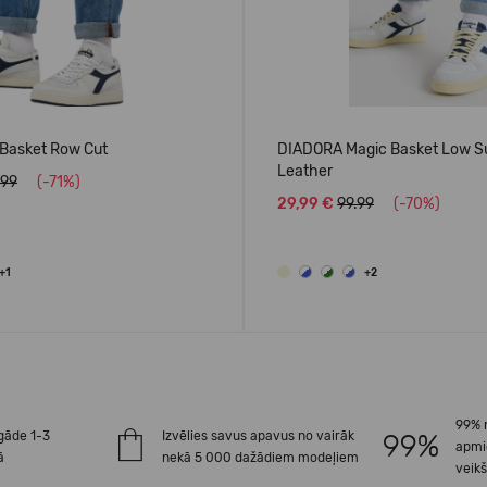
Basket Row Cut
DIADORA Magic Basket Low S
Leather
.99
(-71%)
29,99 €
99.99
(-70%)
+1
+2
99% 
gāde 1-3
Izvēlies savus apavus no vairāk
apmi
ā
nekā 5 000 dažādiem modeļiem
veik