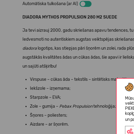
Automātiska tulkošana (ar AI)
DIADORA MYTHOS PROPULSION 280 M2 SUEDE
Ja tevi aizrauj 2000. gadu skriešanas apavu tendences, tu n
Iedvesmoti no autentiskiem augstas veiktspējas skriešan
diadora
logotips, kas stiepjas pāri šņorēm un zolei, rada plūst
augstākās kvalitātes ādas un cūkas ādas, šie apavi ir lielis
un sajūti atšķirību!
Virspuse – cūkas āda – tekstils – sintētisks materiāls –
Iekšzole – izņemama;
Starpzole – EVA;
Mūsu
veik
Zole – gumija –
Pebax Propulsion
tehnoloģija;
PIEK
kopī
Šņores – poliesters;
un pa
Aizdare – ar šņorēm.