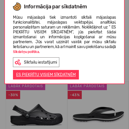
KOPŠANAS INSTRUKCIJAS
Informācija par sīkdatnēm
Mūsu mājaslapā tiek izmantoti sīkfaili mājaslapas
funkcionalitātei, mājaslapas veiktspējai, analītikai,
PAR CROCS™
personalizētam saturam un reklāmām. Noklikšķinot uz " ES
PIEKRĪTU VISIEM SĪKDATNĒM", jūs piekrītat šādai
izmantošanai un informācijas kopīgošanai ar mūsu
partneriem. Jūs varat uzzināt vairāk par mūsu sīkfailu
KLIENTU ATSAUKSMES (0)
lietošanu un partneriem, kā arī mainīt savu piekrišanu sadaļā
Sīkdatņu politika.
Sīkfailu iestatījumi
Līdzīgas preces
ES PIEKRĪTU VISIEM SĪKDATNĒM
LABĀK PĀRDOTAIS
LABĀK PĀRDOTAIS
-30%
-43%