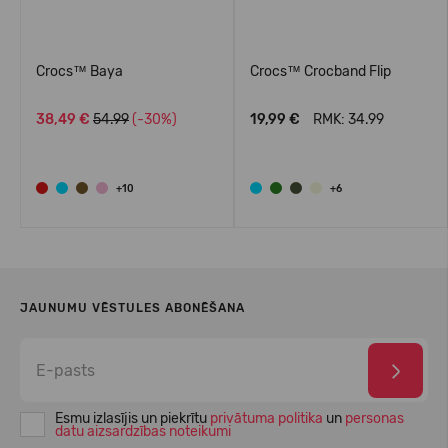
Crocs™ Baya
Crocs™ Crocband Flip
38,49 €
54.99
(-30%)
19,99 €
RMK: 34.99
+10
+6
JAUNUMU VĒSTULES ABONĒŠANA
Esmu izlasījis un piekrītu
privātuma politika
un
personas
datu aizsardzības noteikumi