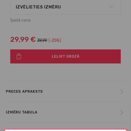
IZVĒLIETIES IZMĒRU
Īpašā cena
29,99 €
39.99
(-25%)
LELIKT GROZĀ
PRECES APRAKSTS
IZMĒRU TABULA