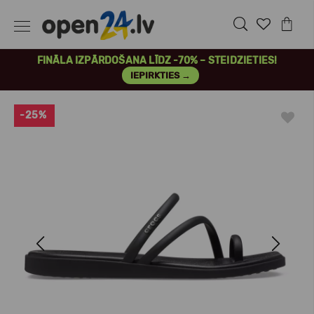
FINĀLA IZPĀRDOŠANA LĪDZ -70% – STEIDZIETIES!
IEPIRKTIES →
-25%
Previous
Next