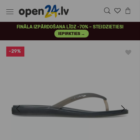
FINĀLA IZPĀRDOŠANA LĪDZ -70% – STEIDZIETIES!
IEPIRKTIES →
-29%
Previous
Next