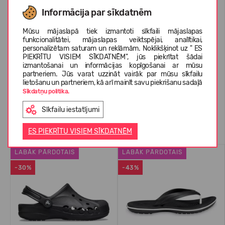
KOPŠANAS INSTRUKCIJAS
Informācija par sīkdatnēm
Mūsu mājaslapā tiek izmantoti sīkfaili mājaslapas
funkcionalitātei, mājaslapas veiktspējai, analītikai,
PAR CROCS™
personalizētam saturam un reklāmām. Noklikšķinot uz " ES
PIEKRĪTU VISIEM SĪKDATNĒM", jūs piekrītat šādai
izmantošanai un informācijas kopīgošanai ar mūsu
partneriem. Jūs varat uzzināt vairāk par mūsu sīkfailu
KLIENTU ATSAUKSMES (0)
lietošanu un partneriem, kā arī mainīt savu piekrišanu sadaļā
Sīkdatņu politika.
Sīkfailu iestatījumi
Līdzīgas preces
ES PIEKRĪTU VISIEM SĪKDATNĒM
LABĀK PĀRDOTAIS
LABĀK PĀRDOTAIS
-30%
-43%