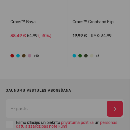
Crocs™ Baya
Crocs™ Crocband Flip
38,49 €
54.99
(-30%)
19,99 €
RMK: 34.99
+10
+6
JAUNUMU VĒSTULES ABONĒŠANA
Esmu izlasījis un piekrītu
privātuma politika
un
personas
datu aizsardzības noteikumi