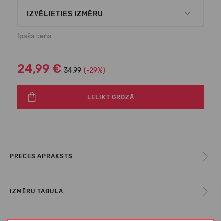
IZVĒLIETIES IZMĒRU
Īpašā cena
24,99 €
34.99
(-29%)
LELIKT GROZĀ
PRECES APRAKSTS
IZMĒRU TABULA