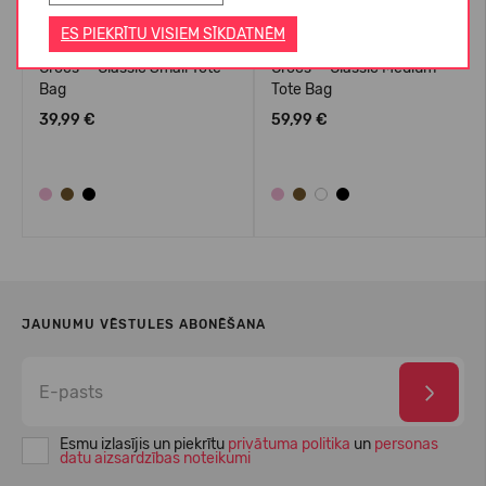
ES PIEKRĪTU VISIEM SĪKDATNĒM
Crocs™ Classic Small Tote
Crocs™ Classic Medium
Bag
Tote Bag
39,99 €
59,99 €
JAUNUMU VĒSTULES ABONĒŠANA
Esmu izlasījis un piekrītu
privātuma politika
un
personas
datu aizsardzības noteikumi