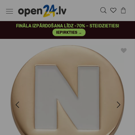
FINĀLA IZPĀRDOŠANA LĪDZ -70% – STEIDZIETIES!
IEPIRKTIES →
Previous
Next