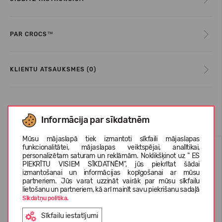
PAR CROCS™
KLIENTU ATSAUKSMES (0)
Līdzīgas preces
Informācija par sīkdatnēm
Mūsu mājaslapā tiek izmantoti sīkfaili mājaslapas
funkcionalitātei, mājaslapas veiktspējai, analītikai,
personalizētam saturam un reklāmām. Noklikšķinot uz " ES
PIEKRĪTU VISIEM SĪKDATNĒM", jūs piekrītat šādai
izmantošanai un informācijas kopīgošanai ar mūsu
partneriem. Jūs varat uzzināt vairāk par mūsu sīkfailu
lietošanu un partneriem, kā arī mainīt savu piekrišanu sadaļā
Sīkdatņu politika.
Sīkfailu iestatījumi