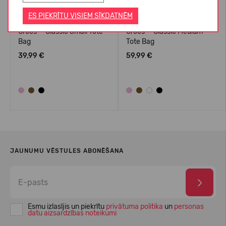
ES PIEKRĪTU VISIEM SĪKDATNĒM
Crocs™ Classic Small Tote
Crocs™ Classic Medium
Bag
Tote Bag
39,99 €
59,99 €
JAUNUMU VĒSTULES ABONĒŠANA
Esmu izlasījis un piekrītu
privātuma politika
un
personas
datu aizsardzības noteikumi