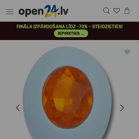
FINĀLA IZPĀRDOŠANA LĪDZ -70% – STEIDZIETIES!
IEPIRKTIES →
Previous
Next