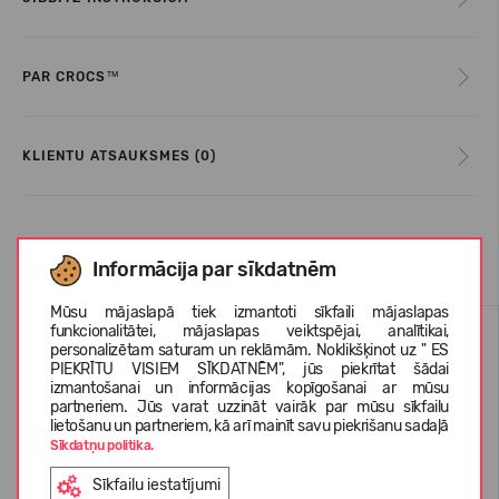
PAR CROCS™
KLIENTU ATSAUKSMES (0)
Līdzīgas preces
Informācija par sīkdatnēm
Mūsu mājaslapā tiek izmantoti sīkfaili mājaslapas
funkcionalitātei, mājaslapas veiktspējai, analītikai,
personalizētam saturam un reklāmām. Noklikšķinot uz " ES
PIEKRĪTU VISIEM SĪKDATNĒM", jūs piekrītat šādai
izmantošanai un informācijas kopīgošanai ar mūsu
partneriem. Jūs varat uzzināt vairāk par mūsu sīkfailu
lietošanu un partneriem, kā arī mainīt savu piekrišanu sadaļā
Sīkdatņu politika.
Sīkfailu iestatījumi