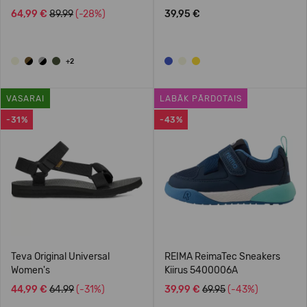
64,99 €
89.99
(-28%)
39,95 €
+2
VASARAI
LABĀK PĀRDOTAIS
-31%
-43%
Teva Original Universal
REIMA ReimaTec Sneakers
Women's
Kiirus 5400006A
44,99 €
64.99
(-31%)
39,99 €
69.95
(-43%)