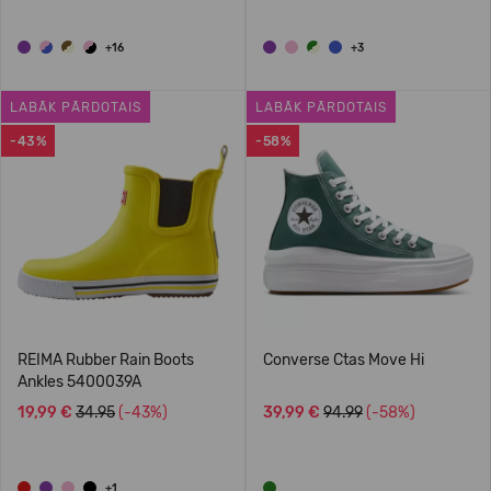
+16
+3
LABĀK PĀRDOTAIS
LABĀK PĀRDOTAIS
-43%
-58%
REIMA Rubber Rain Boots
Converse Ctas Move Hi
Ankles 5400039A
19,99 €
34.95
(-43%)
39,99 €
94.99
(-58%)
+1