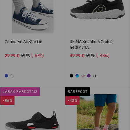
Converse All Star Ox
REIMA Sneakers Ohitus
5400174A
29,99 €
69.99
(-57%)
39,99 €
69.95
(-43%)
+1
LABĀK PĀRDOTAIS
BAREFOOT
-36%
-43%