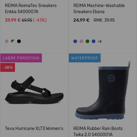
REIMA ReimaTec Sneakers
REIMA Machine-Washable
Enkka 5400007A
Sneakers Ekana
39,99 €
69.95
(-43%)
24,99 €
RMK: 39.95
+2
LABĀK PĀRDOTAIS
WATERPROOF
-28%
Teva Hurricane XLT3 Women's
REIMA Rubber Rain Boots
Taika 2.0 5400001A