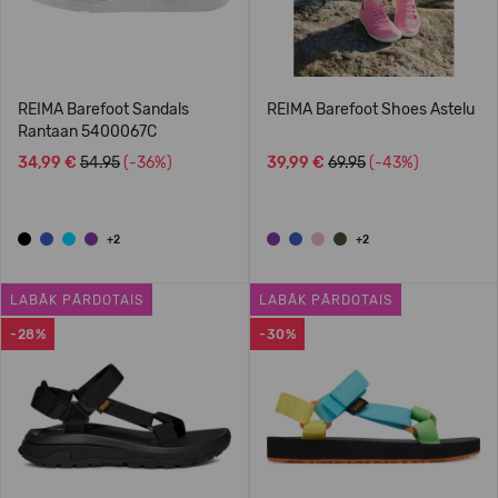
REIMA Barefoot Sandals
REIMA Barefoot Shoes Astelu
Rantaan 5400067C
34,99 €
54.95
(-36%)
39,99 €
69.95
(-43%)
+2
+2
LABĀK PĀRDOTAIS
LABĀK PĀRDOTAIS
-28%
-30%