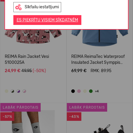
Sīkfailu iestatījumi
ES PIEKRĪTU VISIEM SĪKDATNĒM
REIMA Rain Jacket Vesi
REIMA ReimaTec Waterproof
5100025A
Insulated Jacket Symppis
5100045B
24,99 €
49.95
(-50%)
69,99 €
RMK: 89.95
+4
LABĀK PĀRDOTAIS
LABĀK PĀRDOTAIS
-57%
-43%