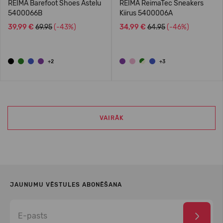
REIMA Barefoot Shoes Astelu
REIMA ReimaTec Sneakers
5400066B
Kiirus 5400006A
39,99 €
69.95
(-43%)
34,99 €
64.95
(-46%)
+2
+3
VAIRĀK
JAUNUMU VĒSTULES ABONĒŠANA