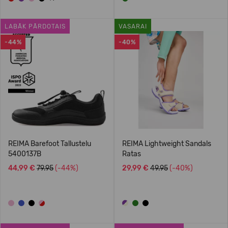
LABĀK PĀRDOTAIS
VASARAI
-44%
-40%
REIMA Barefoot Tallustelu
REIMA Lightweight Sandals
5400137B
Ratas
44,99 €
79.95
(-44%)
29,99 €
49.95
(-40%)