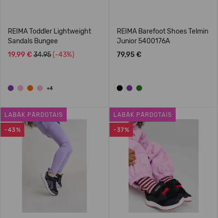
REIMA Toddler Lightweight
REIMA Barefoot Shoes Telmin
Sandals Bungee
Junior 5400176A
19,99 €
34.95
(-43%)
79,95 €
+4
LABĀK PĀRDOTAIS
LABĀK PĀRDOTAIS
-43%
-37%