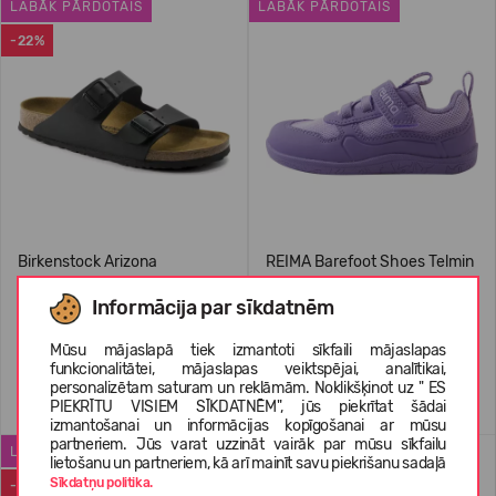
LABĀK PĀRDOTAIS
LABĀK PĀRDOTAIS
-22%
Birkenstock Arizona
REIMA Barefoot Shoes Telmin
Kids' 5400175A
Informācija par sīkdatnēm
69,99 €
89.99
(-22%)
74,95 €
Mūsu mājaslapā tiek izmantoti sīkfaili mājaslapas
funkcionalitātei, mājaslapas veiktspējai, analītikai,
personalizētam saturam un reklāmām. Noklikšķinot uz " ES
+1
PIEKRĪTU VISIEM SĪKDATNĒM", jūs piekrītat šādai
izmantošanai un informācijas kopīgošanai ar mūsu
partneriem. Jūs varat uzzināt vairāk par mūsu sīkfailu
LABĀK PĀRDOTAIS
WATERPROOF
lietošanu un partneriem, kā arī mainīt savu piekrišanu sadaļā
Sīkdatņu politika.
-50%
-22%