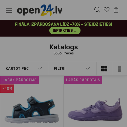
FINĀLA IZPĀRDOŠANA LĪDZ -70% – STEIDZIETIES!
IEPIRKTIES →
Katalogs
5356 Preces
KĀRTOT PĒC
FILTRI
LABĀK PĀRDOTAIS
LABĀK PĀRDOTAIS
-43%