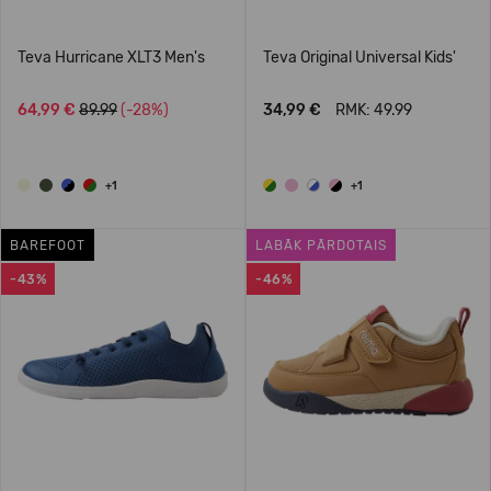
Teva Hurricane XLT3 Men's
Teva Original Universal Kids'
64,99 €
89.99
(-28%)
34,99 €
RMK: 49.99
+1
+1
BAREFOOT
LABĀK PĀRDOTAIS
-43%
-46%