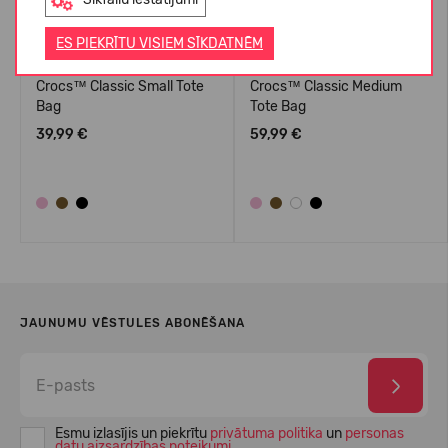
ES PIEKRĪTU VISIEM SĪKDATNĒM
Crocs™ Classic Small Tote
Crocs™ Classic Medium
Bag
Tote Bag
39,99 €
59,99 €
JAUNUMU VĒSTULES ABONĒŠANA
Esmu izlasījis un piekrītu
privātuma politika
un
personas
datu aizsardzības noteikumi