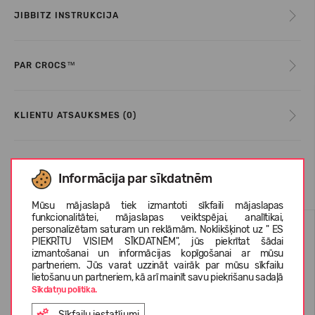
JIBBITZ INSTRUKCIJA
PAR CROCS™
KLIENTU ATSAUKSMES (0)
Līdzīgas preces
Informācija par sīkdatnēm
Mūsu mājaslapā tiek izmantoti sīkfaili mājaslapas
funkcionalitātei, mājaslapas veiktspējai, analītikai,
personalizētam saturam un reklāmām. Noklikšķinot uz " ES
PIEKRĪTU VISIEM SĪKDATNĒM", jūs piekrītat šādai
izmantošanai un informācijas kopīgošanai ar mūsu
partneriem. Jūs varat uzzināt vairāk par mūsu sīkfailu
lietošanu un partneriem, kā arī mainīt savu piekrišanu sadaļā
Sīkdatņu politika.
Sīkfailu iestatījumi