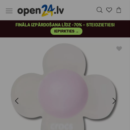
FINĀLA IZPĀRDOŠANA LĪDZ -70% – STEIDZIETIES!
IEPIRKTIES →
Previous
Next