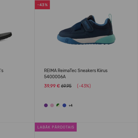
-43%
's
REIMA ReimaTec Sneakers Kiirus
5400006A
39,99 €
69.95
(-43%)
+4
LABĀK PĀRDOTAIS