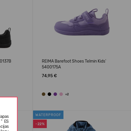
00137B
REIMA Barefoot Shoes Telmin Kids'
5400175A
74,95 €
+2
WATERPROOF
lapas
 " ES
-22%
cijas