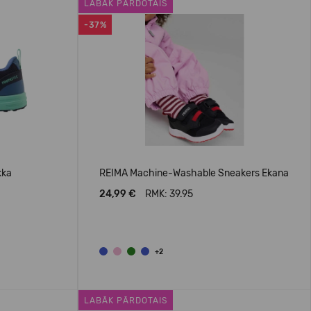
LABĀK PĀRDOTAIS
-37%
kka
REIMA Machine-Washable Sneakers Ekana
24,99 €
RMK: 39.95
+2
LABĀK PĀRDOTAIS