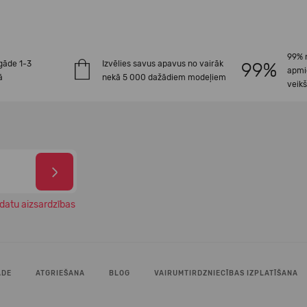
99% 
gāde 1-3
Izvēlies savus apavus no vairāk
apmi
ā
nekā 5 000 dažādiem modeļiem
veik
datu aizsardzības
ĀDE
ATGRIEŠANA
BLOG
VAIRUMTIRDZNIECĪBAS IZPLATĪŠANA