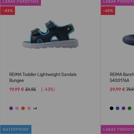
LABĀK PĀRDOTAIS
LABĀK PĀRDOT
-43%
-62%
REIMA Toddler Lightweight Sandals
REIMA Baref
Bungee
5400176A
19,99 €
34.95
(-43%)
29,99 €
79.
+4
WATERPROOF
LABĀK PĀRDOT