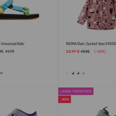
 Universal Kids'
REIMA Rain Jacket Vesi 5100
K: 49.99
24,99 €
49.95
(-50%)
+1
LABĀK PĀRDOTAIS
-40%