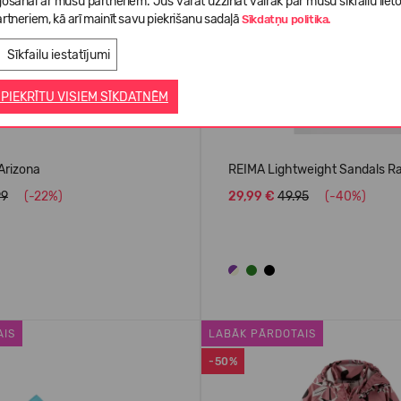
gošanai ar mūsu partneriem. Jūs varat uzzināt vairāk par mūsu sīkfailu liet
rtneriem, kā arī mainīt savu piekrišanu sadaļā
Sīkdatņu politika.
Sīkfailu iestatījumi
 PIEKRĪTU VISIEM SĪKDATNĒM
Arizona
REIMA Lightweight Sandals R
99
(-22%)
29,99 €
49.95
(-40%)
AIS
LABĀK PĀRDOTAIS
-50%