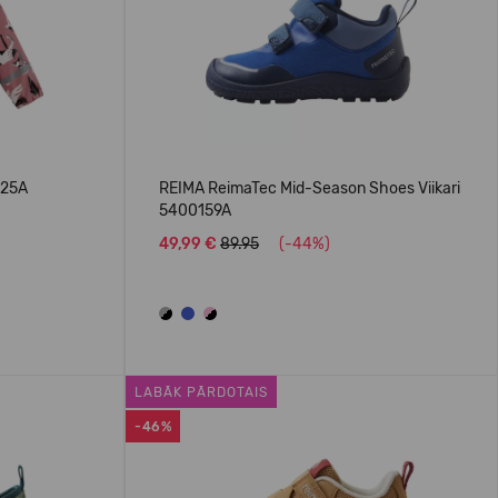
025A
REIMA ReimaTec Mid-Season Shoes Viikari
5400159A
49,99 €
89.95
(-44%)
LABĀK PĀRDOTAIS
-46%