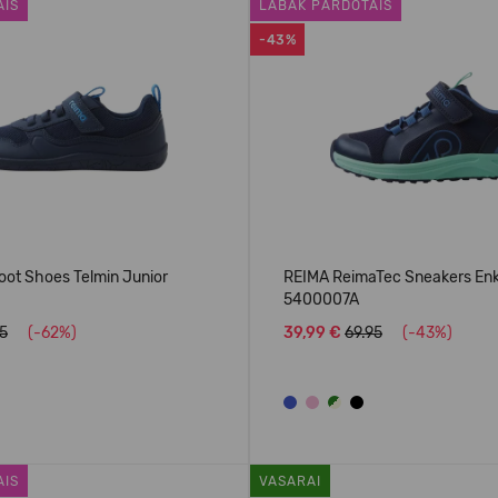
AIS
LABĀK PĀRDOTAIS
-43%
oot Shoes Telmin Junior
REIMA ReimaTec Sneakers En
5400007A
95
(-62%)
39,99 €
69.95
(-43%)
AIS
VASARAI