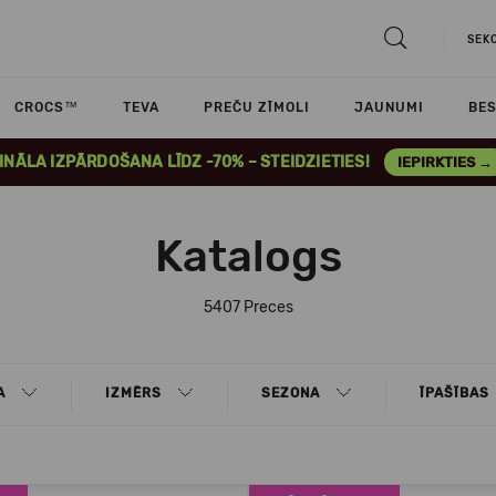
SEK
CROCS™
TEVA
PREČU ZĪMOLI
JAUNUMI
BES
INĀLA IZPĀRDOŠANA LĪDZ -70% – STEIDZIETIES!
IEPIRKTIES →
Katalogs
5407 Preces
A
IZMĒRS
SEZONA
ĪPAŠĪBAS