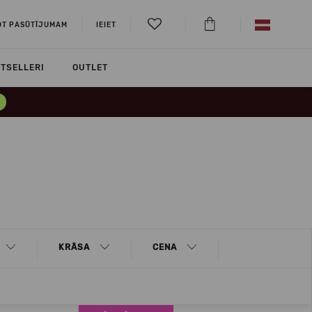
OT PASŪTĪJUMAM
IEIET
TSELLERI
OUTLET
KRĀSA
CENA