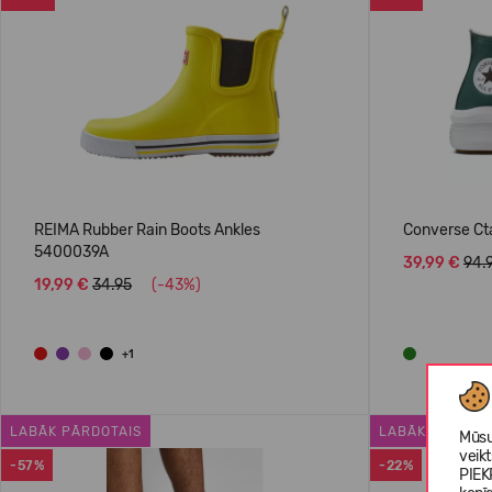
REIMA Rubber Rain Boots Ankles
Converse Ct
5400039A
39,99 €
94.
19,99 €
34.95
(-43%)
+1
LABĀK PĀRDOTAIS
LABĀK PĀRDOT
Mūsu
veik
-57%
-22%
PIEK