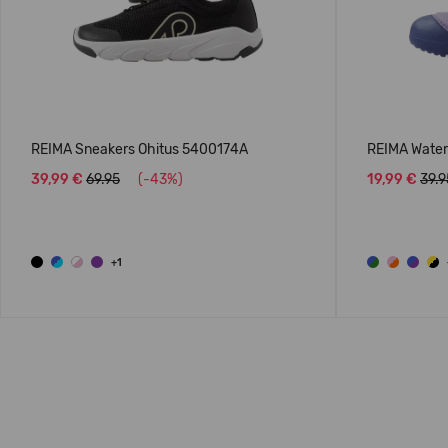
REIMA Sneakers Ohitus 5400174A
REIMA Water 
39,99 €
69.95
(-43%)
19,99 €
39.9
+1