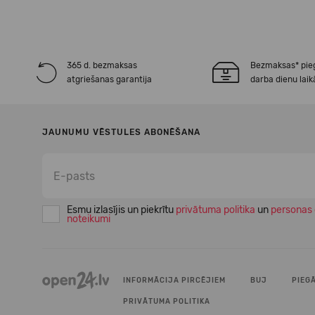
365 d. bezmaksas
Bezmaksas* pie
atgriešanas garantija
darba dienu laik
JAUNUMU VĒSTULES ABONĒŠANA
Esmu izlasījis un piekrītu
privātuma politika
un
personas 
noteikumi
INFORMĀCIJA PIRCĒJIEM
BUJ
PIEG
PRIVĀTUMA POLITIKA