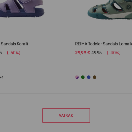
Sandals Koralli
REIMA Toddler Sandals Lomal
5
(-50%)
29,99 €
49.95
(-40%)
+3
VAIRĀK