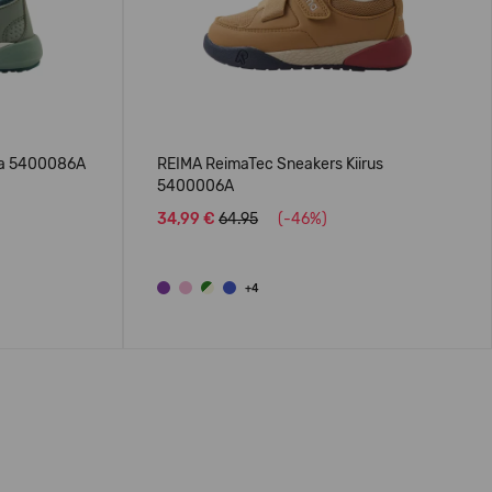
la 5400086A
REIMA ReimaTec Sneakers Kiirus
5400006A
34,99 €
64.95
(-46%)
+4