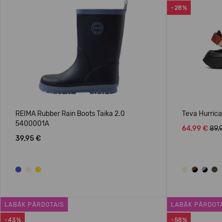
-28%
REIMA Rubber Rain Boots Taika 2.0
Teva Hurric
5400001A
64,99 €
89.
39,95 €
LABĀK PĀRDOTAIS
LABĀK PĀRDOT
-43%
-58%