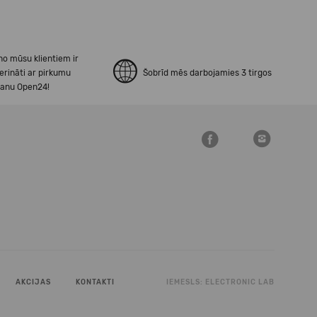
no mūsu klientiem ir
erināti ar pirkumu
Šobrīd mēs darbojamies 3 tirgos
šanu Open24!
AKCIJAS
KONTAKTI
IEMESLS:
ELECTRONIC LAB