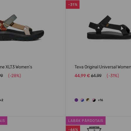
-31%
ane XLT3 Women's
Teva Original Universal Women
99
(-28%)
44,99 €
64.99
(-31%)
+2
+16
AIS
LABĀK PĀRDOTAIS
-44%