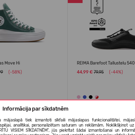
as Move Hi
REIMA Barefoot Tallustelu 54
99
(-58%)
44,99 €
79.95
(-44%)
Informācija par sīkdatnēm
AIS
VASARAI
 mājaslapā tiek izmantoti sīkfaili mājaslapas funkcionalitātei, mājas
tspējai, analītikai, personalizētam saturam un reklāmām. Noklikšķinot uz
-40%
RĪTU VISIEM SĪKDATNĒM", jūs piekrītat šādai izmantošanai un informā