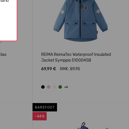
ošanu
atas
REIMA ReimaTec Waterproof Insulated
Jacket Symppis 5100045B
69,99 €
RMK: 89.95
+4
BAREFOOT
-44%