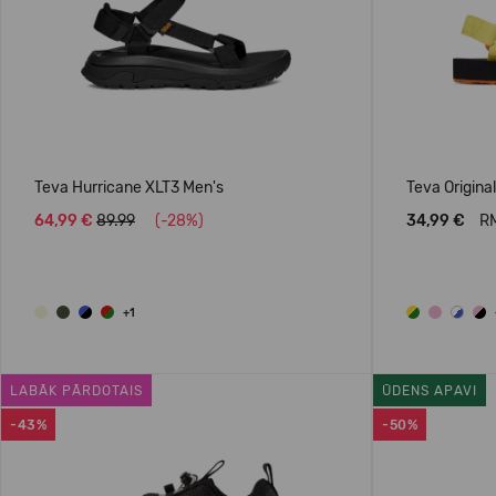
Teva Hurricane XLT3 Men's
Teva Original
64,99 €
89.99
(-28%)
34,99 €
RM
+1
LABĀK PĀRDOTAIS
ŪDENS APAVI
-43%
-50%