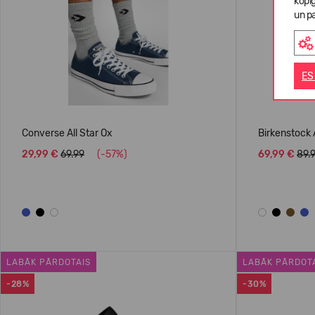
kopī
un pa
ES
Converse All Star Ox
Birkenstock 
29,99 €
69.99
(-57%)
69,99 €
89.
LABĀK PĀRDOTAIS
LABĀK PĀRDOT
-28%
-30%