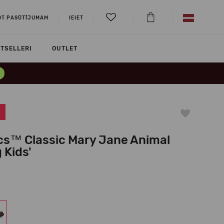
OT PASŪTĪJUMAM
IEIET
TSELLERI
OUTLET
cs™ Classic Mary Jane Animal
 Kids'