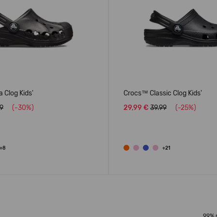
 Clog Kids'
Crocs™ Classic Clog Kids'
99
(-30%)
29,99 €
39.99
(-25%)
+8
+21
99% 