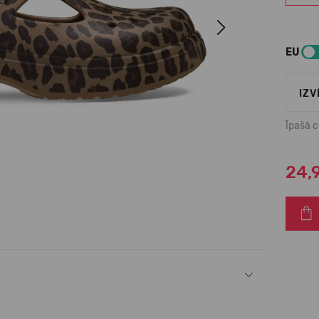
Next
EU
IZV
Īpašā 
24,