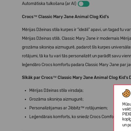
Automātiska tulkošana (ar AI)
Crocs™ Classic Mary Jane Animal Clog Kid's
Mērijas Džeinas stila kurpes ir “ideāli” apavi, un tagad tu va
Mērijas Džeinas stilā. Classic Mary Jane ir modernais Mērija
grozāma siksniņa aizmugurē, padarot šīs kurpes universālas
rotājumi, tā ka tu vari tās personalizēt un parādīt savu vienr
leģendāro Crocs komfortu padara Classic Mary Jane par ja
Sīkāk par
Crocs™ Classic Mary Jane Animal Clog Kid's D
Mērijas Džeinas stila virsdaļa;
Grozāma siksniņa aizmugurē;
Mūsu
Personalizējamas ar Jibbitz™ rotājumiem;
veik
PIEK
Leģendārais komforts, ko sniedz Crocs Comfort™: Izcili
kopī
un pa