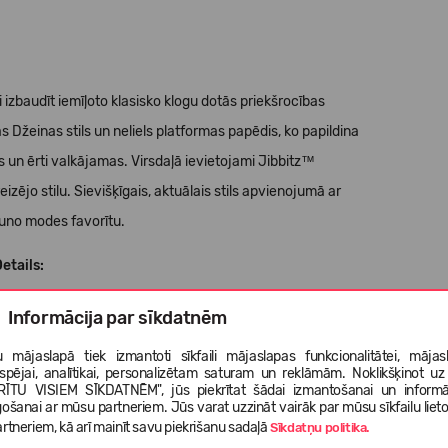
ri izbaudīt iemīļoto klasisko klogu dotās priekšrocības
s Džeinas stils un neliels platformas papēdis, ko papildina
 un ērti valkājamas. Virsdaļā ievietojami Jibbitz™
eizējo stilu. Sievišķīgais, aktuālais stils apvienojumā ar
uno modes favorītu.
etails:
Informācija par sīkdatnēm
 mājaslapā tiek izmantoti sīkfaili mājaslapas funkcionalitātei, mājas
tspējai, analītikai, personalizētam saturam un reklāmām. Noklikšķinot uz
RĪTU VISIEM SĪKDATNĒM", jūs piekrītat šādai izmantošanai un informā
 vieglas. Elastīgas. 360 grādu komforts.
gošanai ar mūsu partneriem. Jūs varat uzzināt vairāk par mūsu sīkfailu liet
rtneriem, kā arī mainīt savu piekrišanu sadaļā
Sīkdatņu politika.