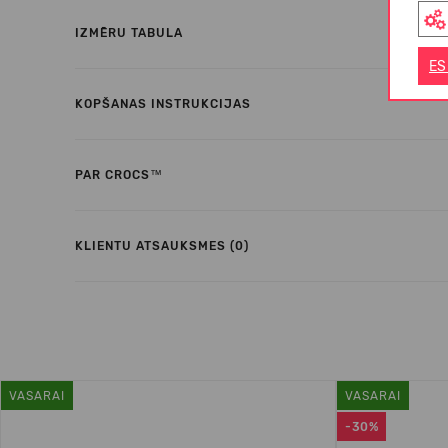
IZMĒRU TABULA
ES
KOPŠANAS INSTRUKCIJAS
PAR CROCS™
KLIENTU ATSAUKSMES (0)
VASARAI
VASARAI
-30%