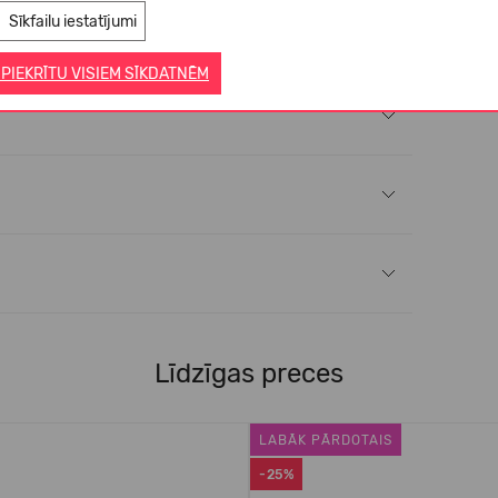
Sīkfailu iestatījumi
 PIEKRĪTU VISIEM SĪKDATNĒM
Līdzīgas preces
LABĀK PĀRDOTAIS
-25%