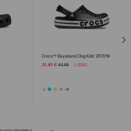
Next
Crocs™ Bayaband Clog Kids' 207018
31,49 €
44.99
(-30%)
+2
no mūsu klientiem ir