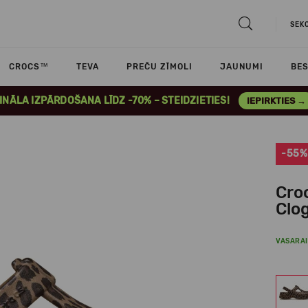
SEK
CROCS™
TEVA
PREČU ZĪMOLI
JAUNUMI
BES
INĀLA IZPĀRDOŠANA LĪDZ -70% – STEIDZIETIES!
IEPIRKTIES →
-55%
Cro
Clog
VASARAI