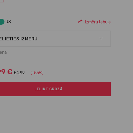
US
Izmēru tabula
ĒLIETIES IZMĒRU
cena
99 €
54.99
(-55%)
LELIKT GROZĀ