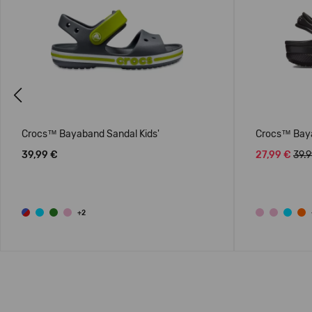
Previous
Crocs™ Bayaband Sandal Kids'
Crocs™ Baya
39,99 €
27,99 €
39.
+2