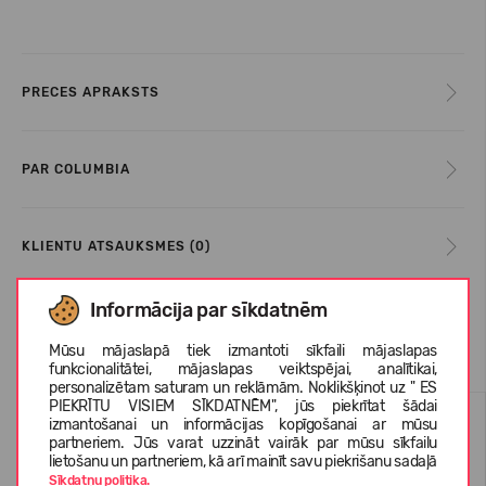
PRECES APRAKSTS
PAR COLUMBIA
KLIENTU ATSAUKSMES (0)
Informācija par sīkdatnēm
Līdzīgas preces
Mūsu mājaslapā tiek izmantoti sīkfaili mājaslapas
funkcionalitātei, mājaslapas veiktspējai, analītikai,
personalizētam saturam un reklāmām. Noklikšķinot uz " ES
PIEKRĪTU VISIEM SĪKDATNĒM", jūs piekrītat šādai
VASARAI
VASARAI
izmantošanai un informācijas kopīgošanai ar mūsu
partneriem. Jūs varat uzzināt vairāk par mūsu sīkfailu
-26%
-29%
lietošanu un partneriem, kā arī mainīt savu piekrišanu sadaļā
Sīkdatņu politika.