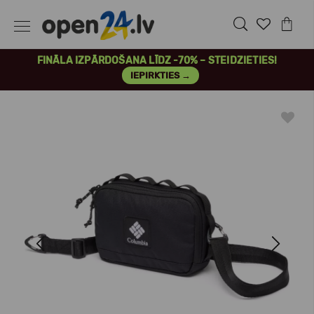
FINĀLA IZPĀRDOŠANA LĪDZ -70% – STEIDZIETIES!
IEPIRKTIES →
Previous
Next