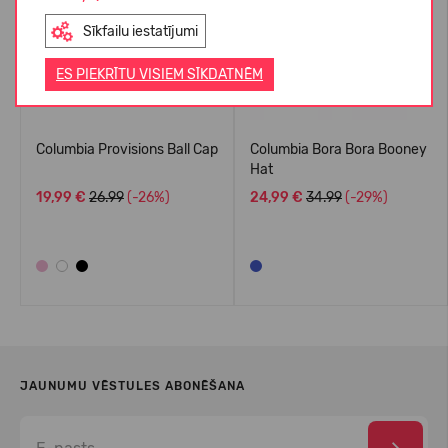
Sīkfailu iestatījumi
ES PIEKRĪTU VISIEM SĪKDATNĒM
Columbia Provisions Ball Cap
Columbia Bora Bora Booney
Hat
19,99 €
26.99
(-26%)
24,99 €
34.99
(-29%)
JAUNUMU VĒSTULES ABONĒŠANA