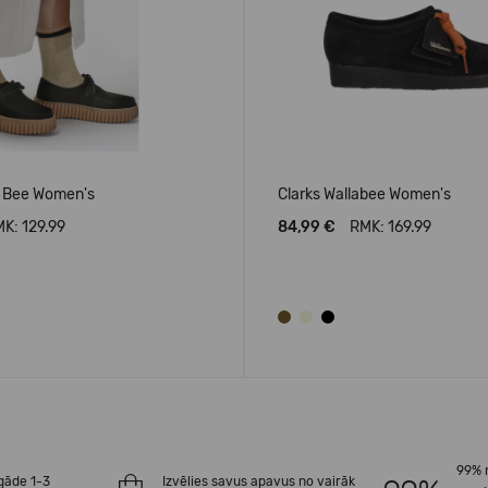
ll Bee Women's
Clarks Wallabee Women's
K: 129.99
84,99 €
RMK: 169.99
99% 
gāde 1-3
Izvēlies savus apavus no vairāk