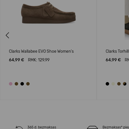
Previous
Clarks Wallabee EVO Shoe Women's
Clarks Torhi
64,99 €
RMK: 129.99
64,99 €
RM
365 d. bezmaksas
Bezmaksas* pie