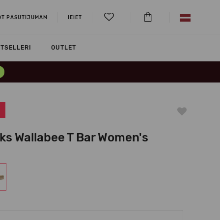
OT PASŪTĪJUMAM
IEIET
TSELLERI
OUTLET
rks Wallabee T Bar Women's