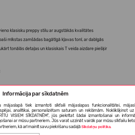
ieno klasisku preppy stilu ar augstākās kvalitātes
paši mīkstas zamšādas bagātīgā kļavas tonī, ar dabīgās
kārt tonālās detaļas un klasiskais T veida aizdare piešķir
;
Informācija par sīkdatnēm
iekšzoles;
 mājaslapā tiek izmantoti sīkfaili mājaslapas funkcionalitātei, mājas
tspējai, analītikai, personalizētam saturam un reklāmām. Noklikšķinot uz
RĪTU VISIEM SĪKDATNĒM", jūs piekrītat šādai izmantošanai un informā
gošanai ar mūsu partneriem. Jūs varat uzzināt vairāk par mūsu sīkfailu liet
rtneriem, kā arī mainīt savu piekrišanu sadaļā
Sīkdatņu politika.