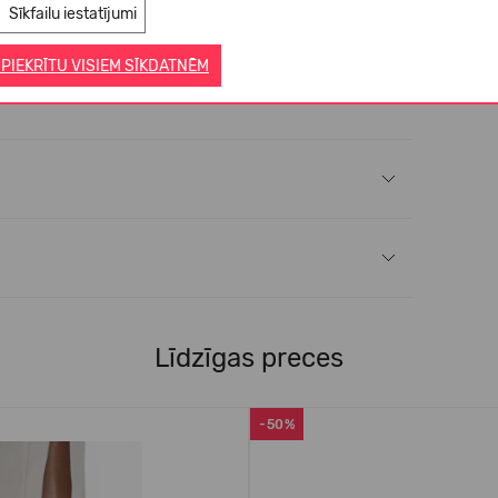
Sīkfailu iestatījumi
 PIEKRĪTU VISIEM SĪKDATNĒM
Līdzīgas preces
-50%