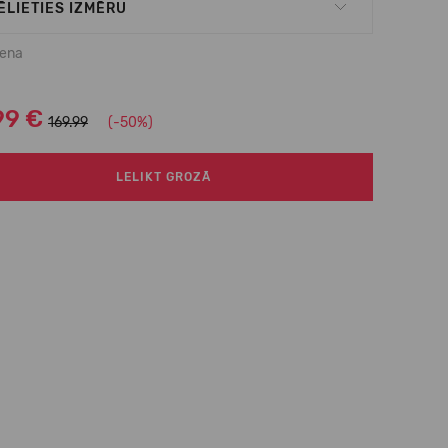
ĒLIETIES IZMĒRU
cena
99 €
169.99
(-50%)
LELIKT GROZĀ