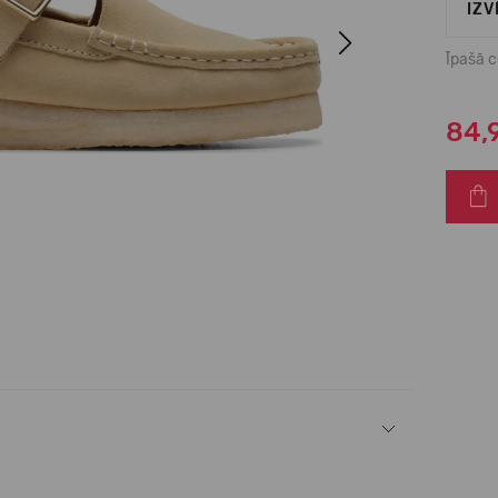
IZV
Next
Īpašā 
84,