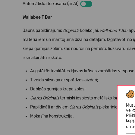
Automātiska tulkošana (ar AI)
Wallabee T Bar
Jauns papildinājums
Originals
kolekcijai,
Wallabee T Bar
apv
materiāliem un mantojuma dizaina detaļām. Izgatavoti no ī
krepa gumijas zolēm, kas nodrošina perfektu līdzsvaru, savu
izsmalcinātu izskatu.
Augstākās kvalitātes kļavas krāsas zamšādas virspuse
T veida siksniņa ar sprādzes aizdari;
Dabīgās gumijas krepa zoles;
Clarks Originals
termiski iespiests metālisks logotips uz 
Mūsu
Papildināti ar diviem
Clarks Originals
piekariņiem;
veik
PIEK
Mokasīna konstrukcija.
kopī
un pa