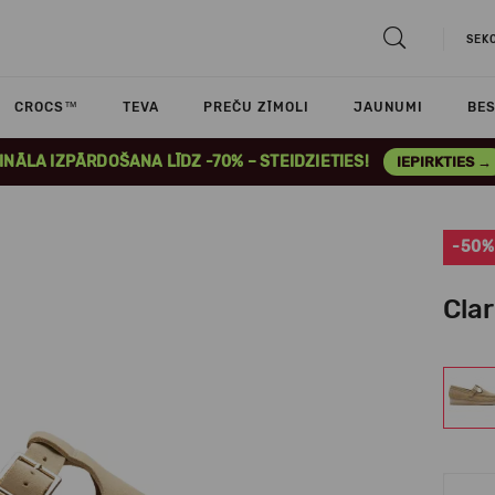
SEK
CROCS™
TEVA
PREČU ZĪMOLI
JAUNUMI
BES
INĀLA IZPĀRDOŠANA LĪDZ -70% – STEIDZIETIES!
IEPIRKTIES →
-50%
Cla