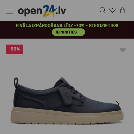
FINĀLA IZPĀRDOŠANA LĪDZ -70% – STEIDZIETIES!
IEPIRKTIES →
-50%
Previous
Next