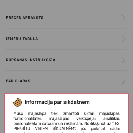
PRECES APRAKSTS
IZMĒRU TABULA
KOPŠANAS INSTRUKCIJA
PAR CLARKS
Informācija par sīkdatnēm
KLIENTU ATSAUKSMES (0)
Mūsu mājaslapā tiek izmantoti sīkfaili mājaslapas
funkcionalitātei, mājaslapas veiktspējai, analītikai,
personalizētam saturam un reklāmām. Noklikšķinot uz " ES
Līdzīgas preces
PIEKRĪTU VISIEM SĪKDATNĒM", jūs piekrītat šādai