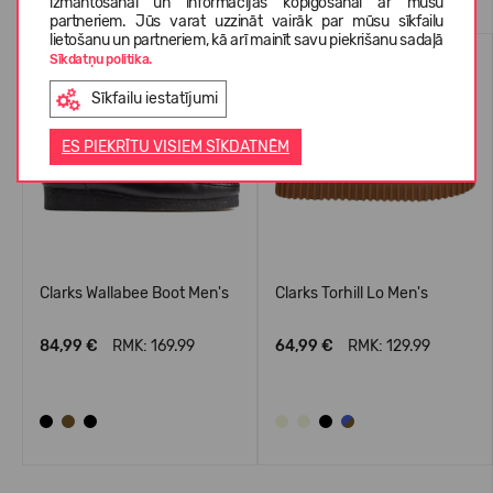
izmantošanai un informācijas kopīgošanai ar mūsu
partneriem. Jūs varat uzzināt vairāk par mūsu sīkfailu
lietošanu un partneriem, kā arī mainīt savu piekrišanu sadaļā
-50%
-50%
Sīkdatņu politika.
Sīkfailu iestatījumi
ES PIEKRĪTU VISIEM SĪKDATNĒM
Clarks Wallabee Boot Men's
Clarks Torhill Lo Men's
84,99 €
RMK: 169.99
64,99 €
RMK: 129.99