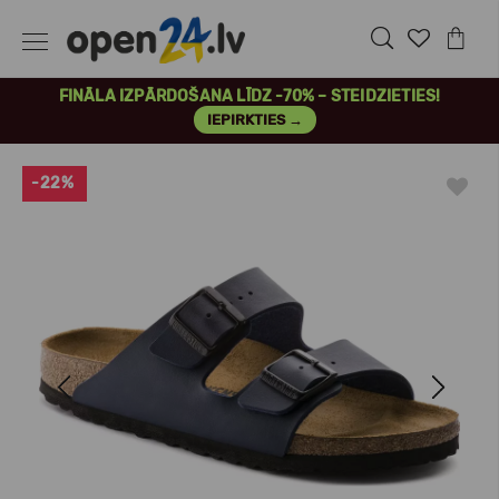
FINĀLA IZPĀRDOŠANA LĪDZ -70% – STEIDZIETIES!
IEPIRKTIES →
-22%
Previous
Next