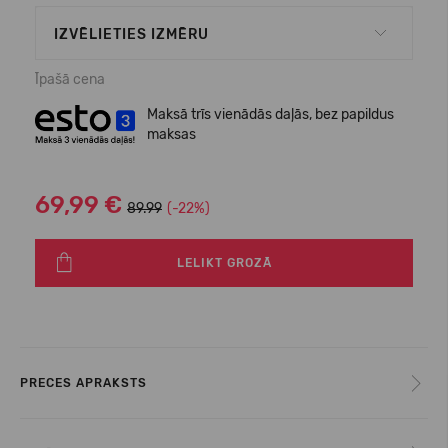
IZVĒLIETIES IZMĒRU
Īpašā cena
Maksā trīs vienādās daļās, bez papildus
maksas
69,99 €
89.99
(-22%)
LELIKT GROZĀ
PRECES APRAKSTS