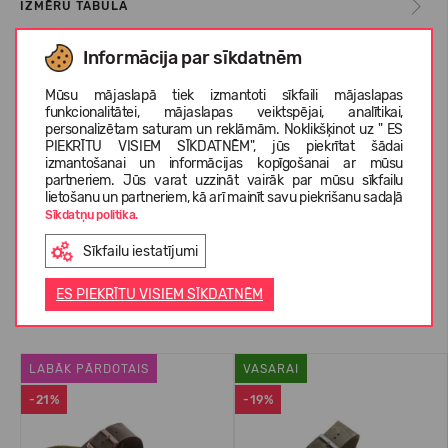
IZMĒRU TABULA
Informācija par sīkdatnēm
KOPŠANAS INSTRUKCIJA
Mūsu mājaslapā tiek izmantoti sīkfaili mājaslapas
funkcionalitātei, mājaslapas veiktspējai, analītikai,
personalizētam saturam un reklāmām. Noklikšķinot uz " ES
PIEKRĪTU VISIEM SĪKDATNĒM", jūs piekrītat šādai
PAR BIRKENSTOCK
izmantošanai un informācijas kopīgošanai ar mūsu
partneriem. Jūs varat uzzināt vairāk par mūsu sīkfailu
lietošanu un partneriem, kā arī mainīt savu piekrišanu sadaļā
Sīkdatņu politika.
KLIENTU ATSAUKSMES (14)
Sīkfailu iestatījumi
ES PIEKRĪTU VISIEM SĪKDATNĒM
Līdzīgas preces
LABĀK PĀRDOTAIS
VASARAI
-21%
-19%