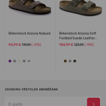
Birkenstock Arizona Nubuck
Birkenstock Arizona Soft
Footbed Suede Leather
Regular
94,99 €
119.99
(-21%)
104,99 €
129.99
(-19%)
+1
JAUNUMU VĒSTULES ABONĒŠANA