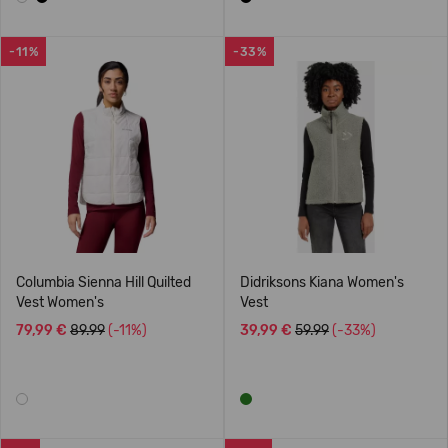
-11%
-33%
Columbia Sienna Hill Quilted
Didriksons Kiana Women's
Vest Women's
Vest
79,99 €
89.99
(-11%)
39,99 €
59.99
(-33%)