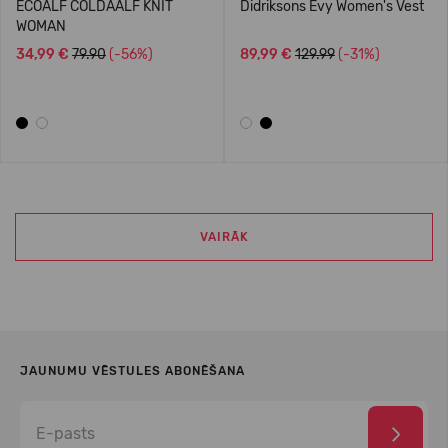
ECOALF COLDAALF KNIT
Didriksons Evy Women's Vest
WOMAN
34,99 €
79.90
(-56%)
89,99 €
129.99
(-31%)
VAIRĀK
JAUNUMU VĒSTULES ABONĒŠANA