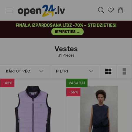
FINĀLA IZPĀRDOŠANA LĪDZ -70% – STEIDZIETIES!
IEPIRKTIES →
Vestes
31 Preces
KĀRTOT PĒC
FILTRI
-42%
VASARAI
-56%