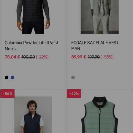
Columbia Powder Lite II Vest
ECOALF SADELALF VEST
Men's
MAN
78,04 €
100.00
(-22%)
89,99 €
199.90
(-55%)
-56%
-42%