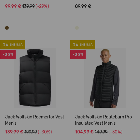
99,99 €
139.99
(-29%)
89,99 €
JAUNUMS
JAUNUMS
-30%
-30%
Jack Wolfskin Roemertor Vest
Jack Wolfskin Routeburn Pro
Men's
Insulated Vest Men's
139,99 €
199.99
(-30%)
104,99 €
149.99
(-30%)