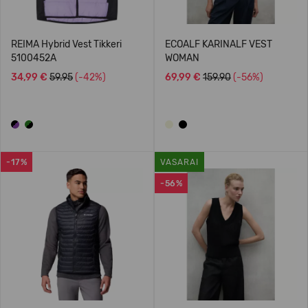
REIMA Hybrid Vest Tikkeri
ECOALF KARINALF VEST
5100452A
WOMAN
34,99 €
59.95
(-42%)
69,99 €
159.90
(-56%)
-17%
VASARAI
-56%