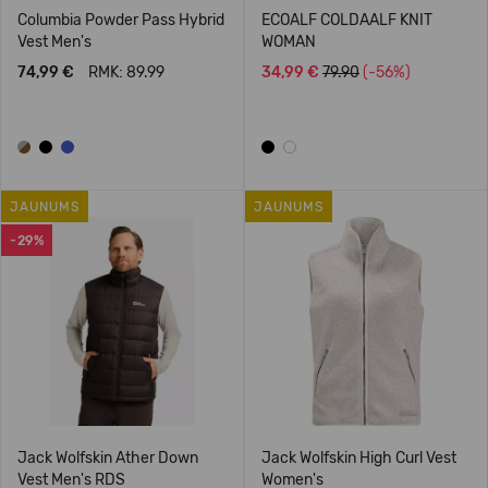
Columbia Powder Pass Hybrid
ECOALF COLDAALF KNIT
Vest Men's
WOMAN
74,99 €
RMK: 89.99
34,99 €
79.90
(-56%)
JAUNUMS
JAUNUMS
-29%
Jack Wolfskin Ather Down
Jack Wolfskin High Curl Vest
Vest Men's RDS
Women's