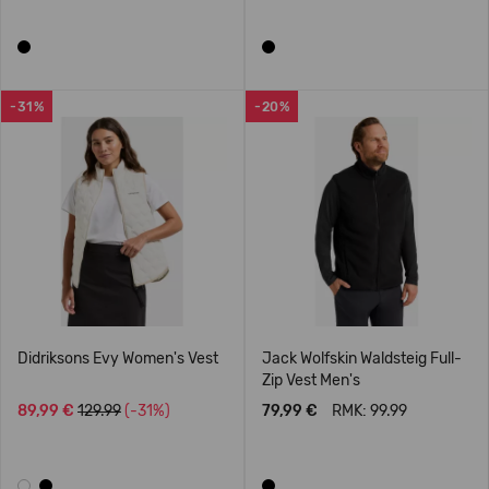
-31%
-20%
Didriksons Evy Women's Vest
Jack Wolfskin Waldsteig Full-
Zip Vest Men's
89,99 €
129.99
(-31%)
79,99 €
RMK: 99.99