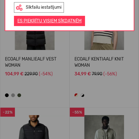
Sīkfailu iestatījumi
ES PIEKRĪTU VISIEM SĪKDATNĒM
ECOALF MANLIEALF VEST
ECOALF KENTIAALF KNIT
WOMAN
WOMAN
104,99 €
229.90
(-54%)
34,99 €
79.90
(-56%)
-22%
-55%