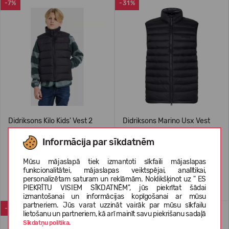
-7%
-31%
Didriksons Kilo Kids' Vest 2
Didriksons Marino Usx Vest
Informācija par sīkdatnēm
69,99 €
74.99
(-7%)
89,99 €
129.99
(-31%)
Mūsu mājaslapā tiek izmantoti sīkfaili mājaslapas
funkcionalitātei, mājaslapas veiktspējai, analītikai,
personalizētam saturam un reklāmām. Noklikšķinot uz " ES
PIEKRĪTU VISIEM SĪKDATNĒM", jūs piekrītat šādai
izmantošanai un informācijas kopīgošanai ar mūsu
partneriem. Jūs varat uzzināt vairāk par mūsu sīkfailu
-54%
VASARAI
lietošanu un partneriem, kā arī mainīt savu piekrišanu sadaļā
Sīkdatņu politika.
-56%