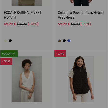
ECOALF KARINALF VEST
Columbia Powder Pass Hybrid
WOMAN
Vest Men's
69,99 €
159.90
(-56%)
59,99 €
89.99
(-33%)
VASARAI
-31%
-56%