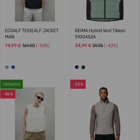
ECOALF TEIDEALF JACKET
REIMA Hybrid Vest Tikkeri
MAN
5100452A
74,99 €
169.90
(-56%)
34,99 €
59.95
(-42%)
VASARAI
-33%
-56%