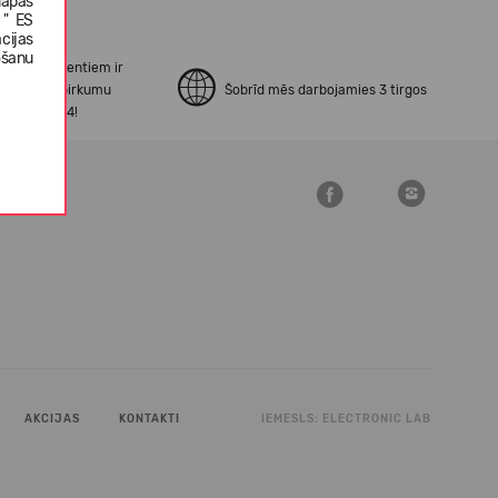
lapas
 " ES
cijas
ošanu
no mūsu klientiem ir
erināti ar pirkumu
Šobrīd mēs darbojamies 3 tirgos
šanu Open24!
AKCIJAS
KONTAKTI
IEMESLS:
ELECTRONIC LAB