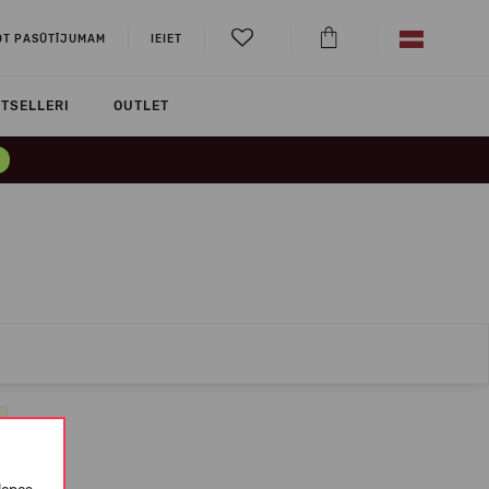
OT PASŪTĪJUMAM
IEIET
TSELLERI
OUTLET