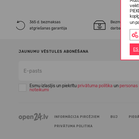
Mūsu
veik
PIEK
kopī
365 d. bezmaksas
Bezmaksas* pie
un pa
atgriešanas garantija
darba dienu laik
ES
JAUNUMU VĒSTULES ABONĒŠANA
Esmu izlasījis un piekrītu
privātuma politika
un
personas 
noteikumi
INFORMĀCIJA PIRCĒJIEM
BUJ
PIEG
PRIVĀTUMA POLITIKA