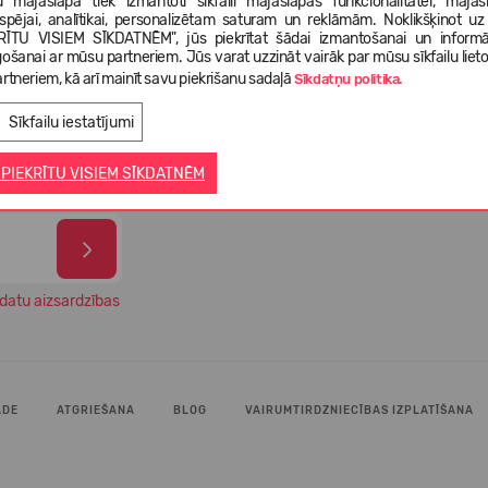
 mājaslapā tiek izmantoti sīkfaili mājaslapas funkcionalitātei, mājas
tspējai, analītikai, personalizētam saturam un reklāmām. Noklikšķinot uz
RĪTU VISIEM SĪKDATNĒM", jūs piekrītat šādai izmantošanai un informā
gošanai ar mūsu partneriem. Jūs varat uzzināt vairāk par mūsu sīkfailu liet
99% 
gāde 1-3
rtneriem, kā arī mainīt savu piekrišanu sadaļā
Izvēlies savus apavus no vairāk
Sīkdatņu politika.
apmi
ā
nekā 5 000 dažādiem modeļiem
veik
Sīkfailu iestatījumi
 PIEKRĪTU VISIEM SĪKDATNĒM
datu aizsardzības
ĀDE
ATGRIEŠANA
BLOG
VAIRUMTIRDZNIECĪBAS IZPLATĪŠANA