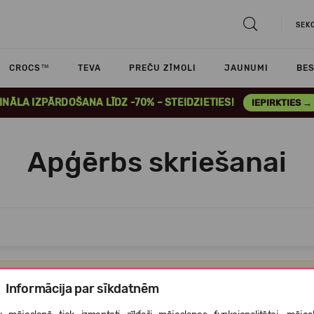
SEK
CROCS™
TEVA
PREČU ZĪMOLI
JAUNUMI
BES
INĀLA IZPĀRDOŠANA LĪDZ -70% – STEIDZIETIES!
IEPIRKTIES →
Apģērbs skriešanai
Atvainojiet,bet šajā kategorijā nav nevienas preces,ko Jums parādīt
Informācija par sīkdatnēm