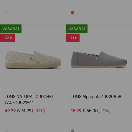
VASARAI
VASARAI
-33%
-71%
TOMS NATURAL CROCHET
TOMS Alpargata 10020858
LACE 10021941
49,99 €
74.99
(-33%)
15,99 €
55.00
(-71%)