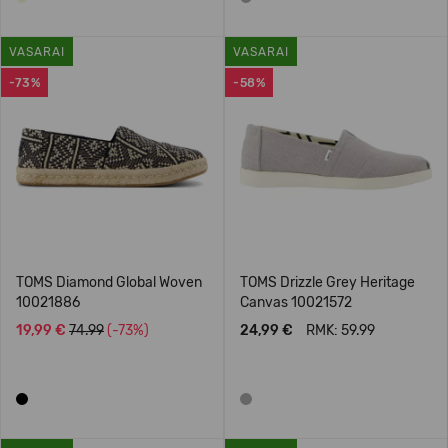
VASARAI
VASARAI
-73%
-58%
TOMS Diamond Global Woven
TOMS Drizzle Grey Heritage
10021886
Canvas 10021572
19,99 €
74.99
(-73%)
24,99 €
RMK: 59.99