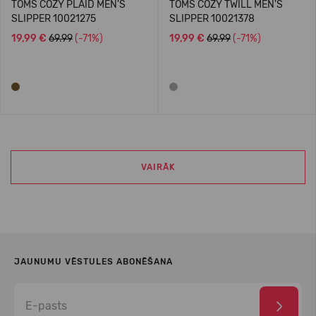
TOMS COZY PLAID MEN'S
TOMS COZY TWILL MEN'S
SLIPPER 10021275
SLIPPER 10021378
19,99 €
69.99
(-71%)
19,99 €
69.99
(-71%)
VAIRĀK
JAUNUMU VĒSTULES ABONĒŠANA