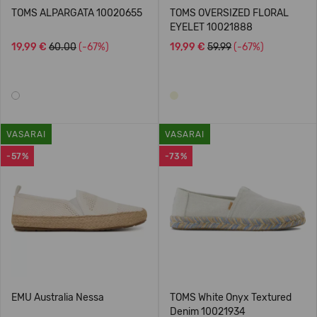
TOMS ALPARGATA 10020655
TOMS OVERSIZED FLORAL
EYELET 10021888
19,99 €
60.00
(-67%)
19,99 €
59.99
(-67%)
VASARAI
VASARAI
-57%
-73%
EMU Australia Nessa
TOMS White Onyx Textured
Denim 10021934