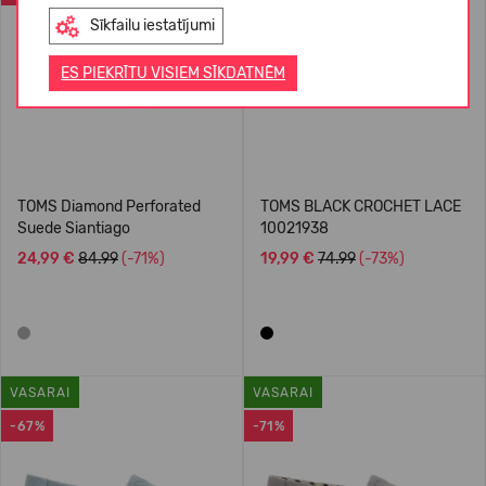
Sīkfailu iestatījumi
ES PIEKRĪTU VISIEM SĪKDATNĒM
TOMS Diamond Perforated
TOMS BLACK CROCHET LACE
Suede Siantiago
10021938
24,99 €
84.99
(-71%)
19,99 €
74.99
(-73%)
VASARAI
VASARAI
-67%
-71%