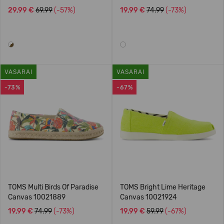
29,99 €
69.99
(-57%)
19,99 €
74.99
(-73%)
VASARAI
VASARAI
-73%
-67%
TOMS Multi Birds Of Paradise
TOMS Bright Lime Heritage
Canvas 10021889
Canvas 10021924
19,99 €
74.99
(-73%)
19,99 €
59.99
(-67%)