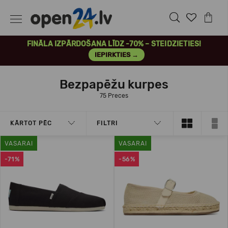
FINĀLA IZPĀRDOŠANA LĪDZ -70% – STEIDZIETIES!
IEPIRKTIES →
Bezpapēžu kurpes
75 Preces
KĀRTOT PĒC
FILTRI
VASARAI
VASARAI
-71%
-56%