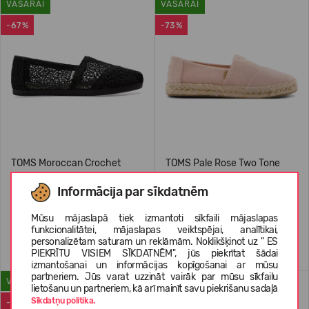
VASARAI
VASARAI
-67%
-73%
TOMS Moroccan Crochet
TOMS Pale Rose Two Tone
Women's Classic Alpargata
Slub 10021943
Informācija par sīkdatnēm
19,99 €
59.99
(-67%)
19,99 €
74.99
(-73%)
Mūsu mājaslapā tiek izmantoti sīkfaili mājaslapas
funkcionalitātei, mājaslapas veiktspējai, analītikai,
personalizētam saturam un reklāmām. Noklikšķinot uz " ES
PIEKRĪTU VISIEM SĪKDATNĒM", jūs piekrītat šādai
izmantošanai un informācijas kopīgošanai ar mūsu
partneriem. Jūs varat uzzināt vairāk par mūsu sīkfailu
VASARAI
VASARAI
lietošanu un partneriem, kā arī mainīt savu piekrišanu sadaļā
Sīkdatņu politika.
-71%
-73%