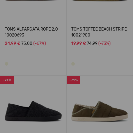
TOMS ALPARGATA ROPE 2.0
TOMS TOFFEE BEACH STRIPE
10020693
10021900
24,99 €
75.00
(-67%)
19,99 €
74.99
(-73%)
-71%
-71%