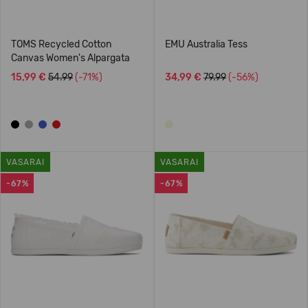
TOMS Recycled Cotton
EMU Australia Tess
Canvas Women's Alpargata
15,99 €
54.99
(-71%)
34,99 €
79.99
(-56%)
VASARAI
VASARAI
-67%
-67%