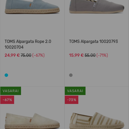
TOMS Alpargata Rope 2.0
TOMS Alpargata 10020793
10020704
24,99 €
75.00
(-67%)
15,99 €
55.00
(-71%)
VASARAI
VASARAI
-67%
-73%