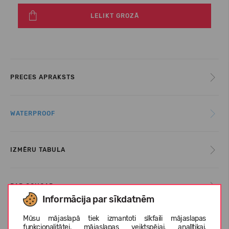
LELIKT GROZĀ
PRECES APRAKSTS
WATERPROOF
IZMĒRU TABULA
PAR COUGAR
Informācija par sīkdatnēm
Mūsu mājaslapā tiek izmantoti sīkfaili mājaslapas
KLIENTU ATSAUKSMES (0)
funkcionalitātei, mājaslapas veiktspējai, analītikai,