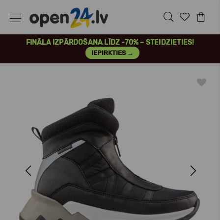
FINĀLA IZPĀRDOŠANA LĪDZ -70% – STEIDZIETIES!
IEPIRKTIES →
Previous
Next