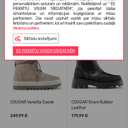
personalizētam saturam un reklāmām. Noklikšķinot uz " ES
PIEKRĪTU VISIEM SĪKDATNĒM", jūs piekrītat šādai
izmantošanai un informācijas kopīgošanai ar mūsu
partneriem. Jūs varat uzzināt vairāk par mūsu sīkfailu
Līdzīgas preces
lietošanu un partneriem, kā arī mainīt savu piekrišanu sadaļā
Sīkdatņu politika.
Sīkfailu iestatījumi
WATERPROOF
ES PIEKRĪTU VISIEM SĪKDATNĒM
COUGAR Vanetta Suede
COUGAR Shani Rubber
Leather
249,99 €
179,99 €