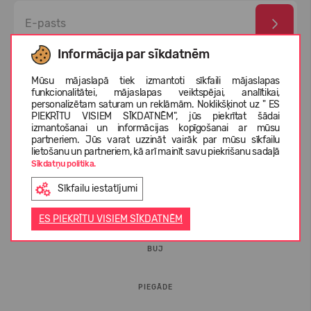
Informācija par sīkdatnēm
Esmu izlasījis un piekrītu
privātuma politika
un
personas
datu aizsardzības noteikumi
Mūsu mājaslapā tiek izmantoti sīkfaili mājaslapas
funkcionalitātei, mājaslapas veiktspējai, analītikai,
personalizētam saturam un reklāmām. Noklikšķinot uz " ES
PIEKRĪTU VISIEM SĪKDATNĒM", jūs piekrītat šādai
izmantošanai un informācijas kopīgošanai ar mūsu
partneriem. Jūs varat uzzināt vairāk par mūsu sīkfailu
lietošanu un partneriem, kā arī mainīt savu piekrišanu sadaļā
Sīkdatņu politika.
Sīkfailu iestatījumi
INFORMĀCIJA PIRCĒJIEM
ES PIEKRĪTU VISIEM SĪKDATNĒM
BUJ
PIEGĀDE