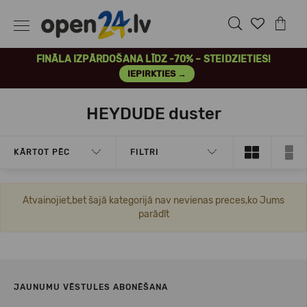
FINĀLA IZPĀRDOŠANA LĪDZ -70% – STEIDZIETIES!
IEPIRKTIES →
HEYDUDE duster
KĀRTOT PĒC
FILTRI
Atvainojiet,bet šajā kategorijā nav nevienas preces,ko Jums
parādīt
JAUNUMU VĒSTULES ABONĒŠANA