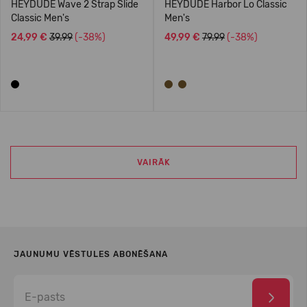
HEYDUDE Wave 2 Strap Slide
HEYDUDE Harbor Lo Classic
Classic Men's
Men's
24,99 €
39.99
(-38%)
49,99 €
79.99
(-38%)
VAIRĀK
JAUNUMU VĒSTULES ABONĒŠANA