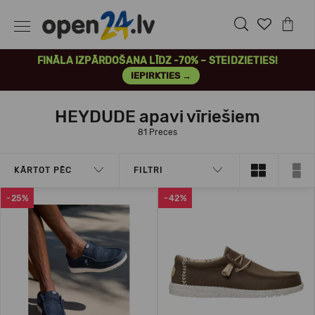
FINĀLA IZPĀRDOŠANA LĪDZ -70% – STEIDZIETIES!
IEPIRKTIES →
HEYDUDE apavi vīriešiem
81 Preces
KĀRTOT PĒC
FILTRI
-25%
-42%