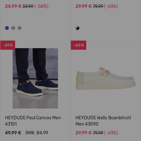
24,99 €
59.99
(-58%)
29,99 €
79.99
(-63%)
-41%
-63%
HEYDUDE Paul Canvas Men
HEYDUDE Wally Boardshort
43151
Men 43090
49,99 €
RMK: 84.99
29,99 €
79.99
(-63%)