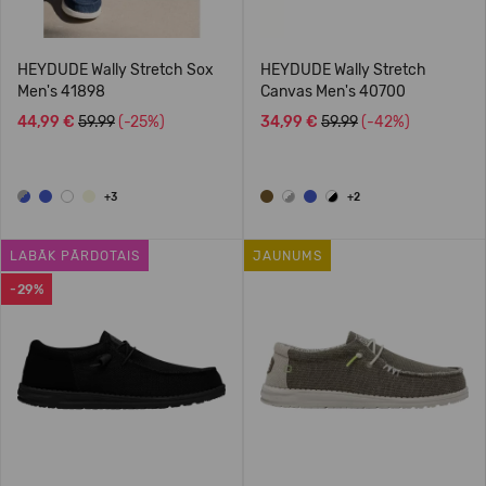
HEYDUDE Wally Stretch Sox
HEYDUDE Wally Stretch
Men's 41898
Canvas Men's 40700
44,99 €
59.99
(-25%)
34,99 €
59.99
(-42%)
+3
+2
LABĀK PĀRDOTAIS
JAUNUMS
-29%