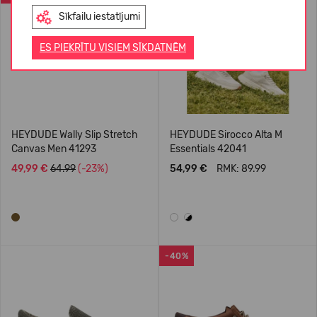
Sīkfailu iestatījumi
ES PIEKRĪTU VISIEM SĪKDATNĒM
HEYDUDE Wally Slip Stretch
HEYDUDE Sirocco Alta M
Canvas Men 41293
Essentials 42041
49,99 €
64.99
(-23%)
54,99 €
RMK: 89.99
-40%