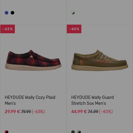
-63%
-40%
HEYDUDE Wally Cozy Plaid
HEYDUDE Wally Guard
Men's
Stretch Sox Men's
29,99 €
79.99
(-63%)
44,99 €
74.99
(-40%)