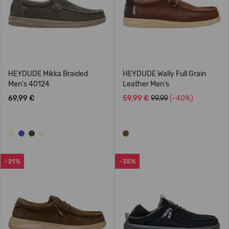
HEYDUDE Mikka Braided
HEYDUDE Wally Full Grain
Men's 40124
Leather Men's
69,99 €
59,99 €
99.99
(-40%)
-21%
-35%