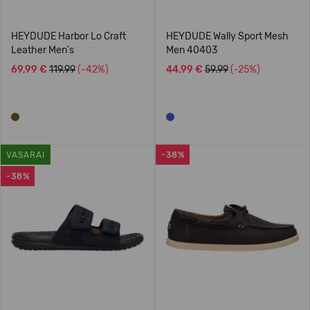
HEYDUDE Harbor Lo Craft
HEYDUDE Wally Sport Mesh
Leather Men's
Men 40403
69,99 €
119.99
(-42%)
44,99 €
59.99
(-25%)
VASARAI
-38%
-38%