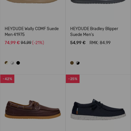
HEYDUDE Wally COMF Suede
HEYDUDE Bradley Blipper
Men 41975
Suede Men's
74,99 €
94.99
(-21%)
54,99 €
RMK: 84.99
-42%
-25%