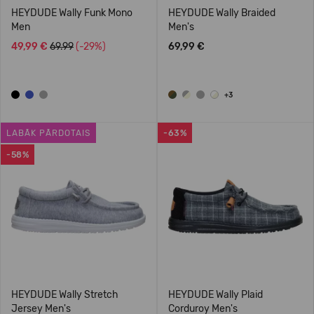
HEYDUDE Wally Funk Mono
HEYDUDE Wally Braided
Men
Men's
49,99 €
69.99
(-29%)
69,99 €
+3
LABĀK PĀRDOTAIS
-63%
-58%
HEYDUDE Wally Stretch
HEYDUDE Wally Plaid
Jersey Men's
Corduroy Men's