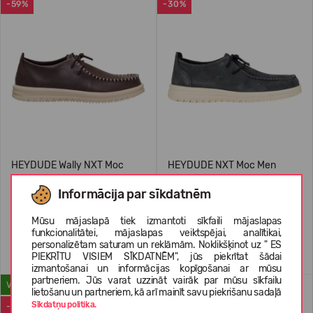
-59%
-30%
HEYDUDE Wally NXT Moc
HEYDUDE NXT Moc Men
Leather Men's
43772
Informācija par sīkdatnēm
44,99 €
109.99
(-59%)
69,99 €
RMK: 99.99
Mūsu mājaslapā tiek izmantoti sīkfaili mājaslapas
funkcionalitātei, mājaslapas veiktspējai, analītikai,
personalizētam saturam un reklāmām. Noklikšķinot uz " ES
PIEKRĪTU VISIEM SĪKDATNĒM", jūs piekrītat šādai
izmantošanai un informācijas kopīgošanai ar mūsu
partneriem. Jūs varat uzzināt vairāk par mūsu sīkfailu
VASARAI
-39%
lietošanu un partneriem, kā arī mainīt savu piekrišanu sadaļā
Sīkdatņu politika.
-23%