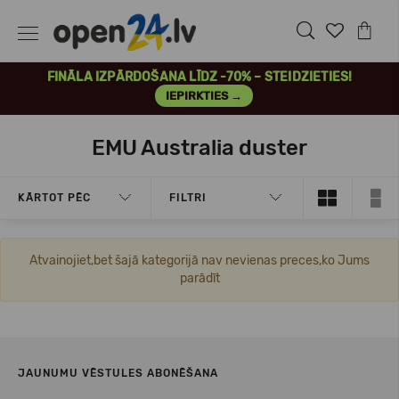
FINĀLA IZPĀRDOŠANA LĪDZ -70% – STEIDZIETIES!
IEPIRKTIES →
EMU Australia duster
KĀRTOT PĒC
FILTRI
Atvainojiet,bet šajā kategorijā nav nevienas preces,ko Jums
parādīt
JAUNUMU VĒSTULES ABONĒŠANA