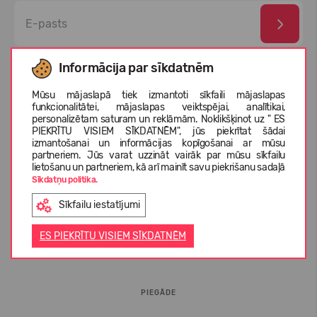
Esmu izlasījis un piekrītu
privātuma politika
un
personas
Informācija par sīkdatnēm
datu aizsardzības noteikumi
Mūsu mājaslapā tiek izmantoti sīkfaili mājaslapas
funkcionalitātei, mājaslapas veiktspējai, analītikai,
personalizētam saturam un reklāmām. Noklikšķinot uz " ES
PIEKRĪTU VISIEM SĪKDATNĒM", jūs piekrītat šādai
izmantošanai un informācijas kopīgošanai ar mūsu
partneriem. Jūs varat uzzināt vairāk par mūsu sīkfailu
lietošanu un partneriem, kā arī mainīt savu piekrišanu sadaļā
Sīkdatņu politika.
Sīkfailu iestatījumi
INFORMĀCIJA PIRCĒJIEM
ES PIEKRĪTU VISIEM SĪKDATNĒM
BUJ
PIEGĀDE