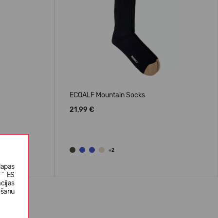
ECOALF Mountain Socks
21,99 €
+2
lapas
 " ES
cijas
ošanu