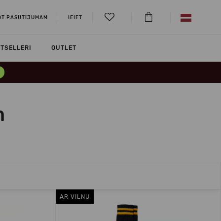
OT PASŪTĪJUMAM
IEIET
TSELLERI
OUTLET
m
AR VILNU