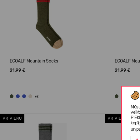
ECOALF Mountain Socks
ECOALF Mou
21,99 €
21,99 €
+2
Mūsu
veik
PIEK
AR VILNU
AR VILNU
kopī
un pa