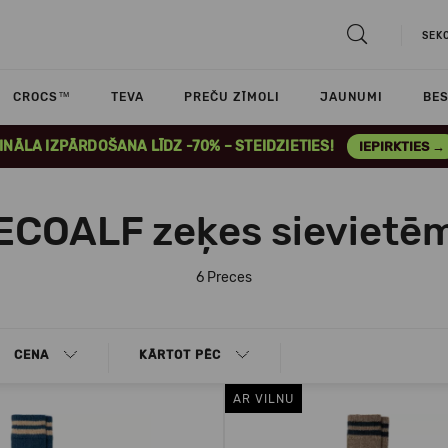
SEK
CROCS™
TEVA
PREČU ZĪMOLI
JAUNUMI
BES
INĀLA IZPĀRDOŠANA LĪDZ -70% – STEIDZIETIES!
IEPIRKTIES →
ECOALF zeķes sievietē
6 Preces
CENA
KĀRTOT PĒC
AR VILNU