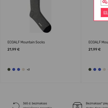
ES
ECOALF Mountain Socks
ECOALF Mou
21,99 €
21,99 €
+2
365 d. bezmaksas
Bezmaksas* pie