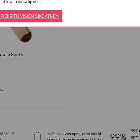
Sīkfailu iestatījumi
 PIEKRĪTU VISIEM SĪKDATNĒM
ntain Socks
+2
99% 
gāde 1-3
Izvēlies savus apavus no vairāk
apmi