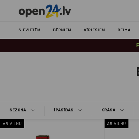
SIEVIETĒM
BĒRNIEM
VĪRIEŠIEM
REIMA
F
SEZONA
ĪPAŠĪBAS
KRĀSA
AR VILNU
AR VILNU