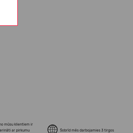
no mūsu klientiem ir
erināti ar pirkumu
Šobrīd mēs darbojamies 3 tirgos