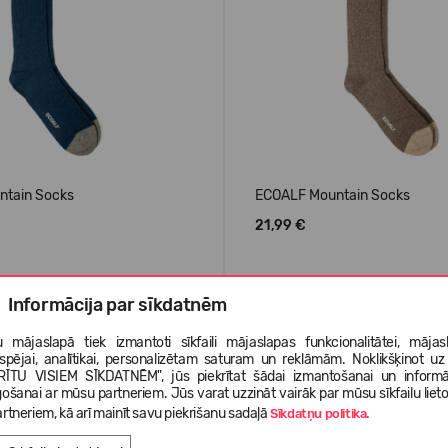
ntain Socks
ECOALF Mountain Socks
21,99 €
Informācija par sīkdatnēm
+2
+2
 mājaslapā tiek izmantoti sīkfaili mājaslapas funkcionalitātei, mājas
tspējai, analītikai, personalizētam saturam un reklāmām. Noklikšķinot uz
RĪTU VISIEM SĪKDATNĒM", jūs piekrītat šādai izmantošanai un informā
gošanai ar mūsu partneriem. Jūs varat uzzināt vairāk par mūsu sīkfailu liet
rtneriem, kā arī mainīt savu piekrišanu sadaļā
Sīkdatņu politika.