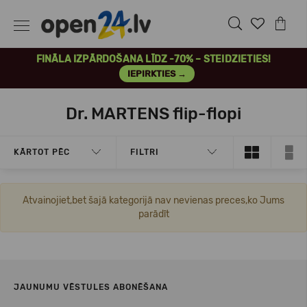
FINĀLA IZPĀRDOŠANA LĪDZ -70% – STEIDZIETIES!
IEPIRKTIES →
Dr. MARTENS flip-flopi
KĀRTOT PĒC
FILTRI
Atvainojiet,bet šajā kategorijā nav nevienas preces,ko Jums
parādīt
JAUNUMU VĒSTULES ABONĒŠANA