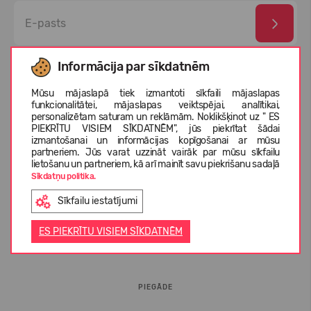
Esmu izlasījis un piekrītu
privātuma politika
un
personas
Informācija par sīkdatnēm
datu aizsardzības noteikumi
Mūsu mājaslapā tiek izmantoti sīkfaili mājaslapas
funkcionalitātei, mājaslapas veiktspējai, analītikai,
personalizētam saturam un reklāmām. Noklikšķinot uz " ES
PIEKRĪTU VISIEM SĪKDATNĒM", jūs piekrītat šādai
izmantošanai un informācijas kopīgošanai ar mūsu
partneriem. Jūs varat uzzināt vairāk par mūsu sīkfailu
lietošanu un partneriem, kā arī mainīt savu piekrišanu sadaļā
Sīkdatņu politika.
Sīkfailu iestatījumi
INFORMĀCIJA PIRCĒJIEM
ES PIEKRĪTU VISIEM SĪKDATNĒM
BUJ
PIEGĀDE