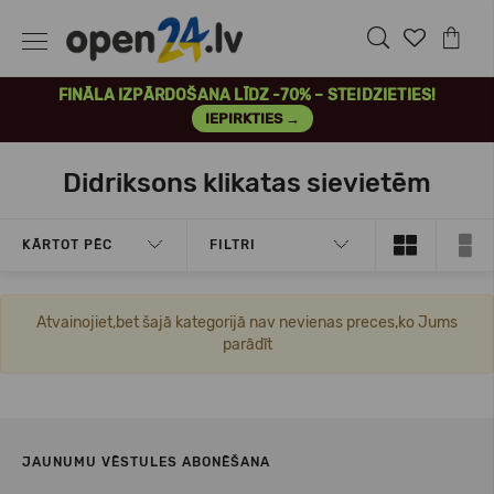
FINĀLA IZPĀRDOŠANA LĪDZ -70% – STEIDZIETIES!
IEPIRKTIES →
Didriksons klikatas sievietēm
KĀRTOT PĒC
FILTRI
Atvainojiet,bet šajā kategorijā nav nevienas preces,ko Jums
parādīt
JAUNUMU VĒSTULES ABONĒŠANA