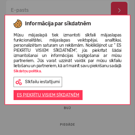
Informācija par sīkdatnēm
Esmu izlasījis un piekrītu
privātuma politika
un
personas
datu aizsardzības noteikumi
Mūsu mājaslapā tiek izmantoti sīkfaili mājaslapas
funkcionalitātei, mājaslapas veiktspējai, analītikai,
personalizētam saturam un reklāmām. Noklikšķinot uz " ES
PIEKRĪTU VISIEM SĪKDATNĒM", jūs piekrītat šādai
izmantošanai un informācijas kopīgošanai ar mūsu
partneriem. Jūs varat uzzināt vairāk par mūsu sīkfailu
lietošanu un partneriem, kā arī mainīt savu piekrišanu sadaļā
Sīkdatņu politika.
Sīkfailu iestatījumi
INFORMĀCIJA PIRCĒJIEM
ES PIEKRĪTU VISIEM SĪKDATNĒM
BUJ
PIEGĀDE