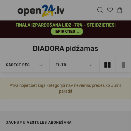
FINĀLA IZPĀRDOŠANA LĪDZ -70% – STEIDZIETIES!
IEPIRKTIES →
DIADORA pidžamas
KĀRTOT PĒC
FILTRI
Atvainojiet,bet šajā kategorijā nav nevienas preces,ko Jums
parādīt
JAUNUMU VĒSTULES ABONĒŠANA