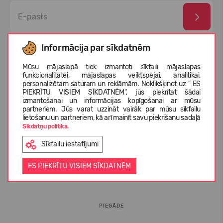
Esmu izlasījis un piekrītu
privātuma politika
un
personas
Informācija par sīkdatnēm
datu aizsardzības noteikumi
Mūsu mājaslapā tiek izmantoti sīkfaili mājaslapas
funkcionalitātei, mājaslapas veiktspējai, analītikai,
personalizētam saturam un reklāmām. Noklikšķinot uz " ES
PIEKRĪTU VISIEM SĪKDATNĒM", jūs piekrītat šādai
izmantošanai un informācijas kopīgošanai ar mūsu
partneriem. Jūs varat uzzināt vairāk par mūsu sīkfailu
lietošanu un partneriem, kā arī mainīt savu piekrišanu sadaļā
Sīkdatņu politika.
Sīkfailu iestatījumi
INFORMĀCIJA PIRCĒJIEM
ES PIEKRĪTU VISIEM SĪKDATNĒM
BUJ
PIEGĀDE