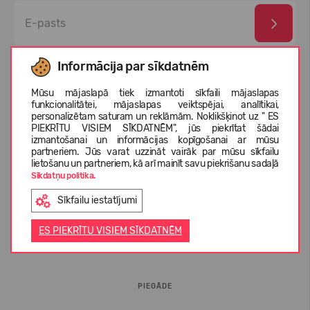
Esmu izlasījis un piekrītu
privātuma politika
un
personas
Informācija par sīkdatnēm
datu aizsardzības noteikumi
Mūsu mājaslapā tiek izmantoti sīkfaili mājaslapas
funkcionalitātei, mājaslapas veiktspējai, analītikai,
personalizētam saturam un reklāmām. Noklikšķinot uz " ES
PIEKRĪTU VISIEM SĪKDATNĒM", jūs piekrītat šādai
izmantošanai un informācijas kopīgošanai ar mūsu
partneriem. Jūs varat uzzināt vairāk par mūsu sīkfailu
lietošanu un partneriem, kā arī mainīt savu piekrišanu sadaļā
Sīkdatņu politika.
Sīkfailu iestatījumi
INFORMĀCIJA PIRCĒJIEM
ES PIEKRĪTU VISIEM SĪKDATNĒM
BUJ
PIEGĀDE