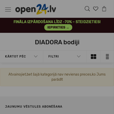
FINĀLA IZPĀRDOŠANA LĪDZ -70% – STEIDZIETIES!
IEPIRKTIES →
DIADORA bodiji
KĀRTOT PĒC
FILTRI
Atvainojiet,bet šajā kategorijā nav nevienas preces,ko Jums
parādīt
JAUNUMU VĒSTULES ABONĒŠANA