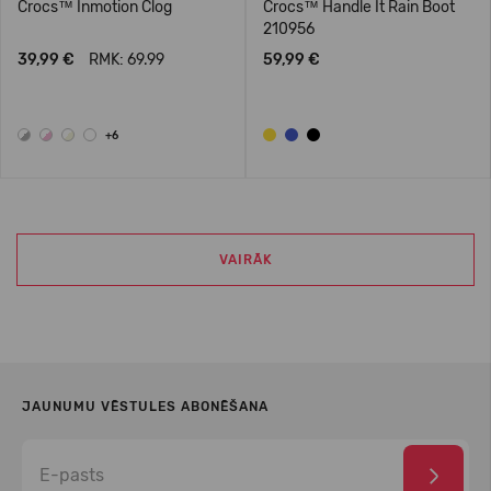
Crocs™ Inmotion Clog
Crocs™ Handle It Rain Boot
210956
39,99 €
RMK: 69.99
59,99 €
+6
VAIRĀK
JAUNUMU VĒSTULES ABONĒŠANA