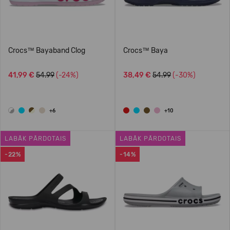
Crocs™ Bayaband Clog
Crocs™ Baya
41,99 €
54.99
(-24%)
38,49 €
54.99
(-30%)
+6
+10
LABĀK PĀRDOTAIS
LABĀK PĀRDOTAIS
-22%
-14%