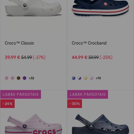
Crocs™ Classic
Crocs™ Crocband
39,99 €
54.99
(-27%)
44,99 €
59.99
(-25%)
+32
+10
LABĀK PĀRDOTAIS
LABĀK PĀRDOTAIS
-24%
-30%