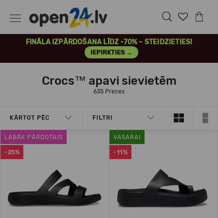
FINĀLA IZPĀRDOŠANA LĪDZ -70% – STEIDZIETIES!
IEPIRKTIES →
Crocs™ apavi sievietēm
635 Preces
KĀRTOT PĒC
FILTRI
LABĀK PĀRDOTAIS
VASARAI
-25%
-11%