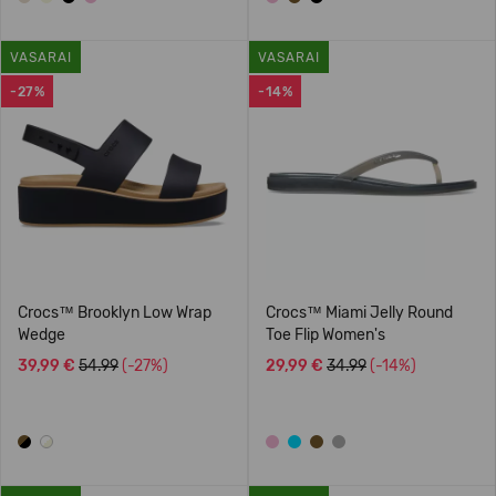
VASARAI
VASARAI
-27%
-14%
Crocs™ Brooklyn Low Wrap
Crocs™ Miami Jelly Round
Wedge
Toe Flip Women's
39,99 €
54.99
(-27%)
29,99 €
34.99
(-14%)