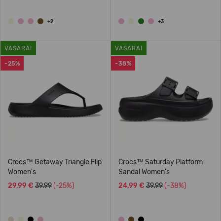
+2
+3
VASARAI
VASARAI
-25%
-38%
Crocs™ Getaway Triangle Flip
Crocs™ Saturday Platform
Women's
Sandal Women's
29,99 €
39.99
(-25%)
24,99 €
39.99
(-38%)