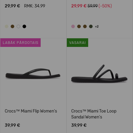
Women's
29,99 €
RMK: 34.99
29,99 €
59.99
(-50%)
+2
LABĀK PĀRDOTAIS
VASARAI
Crocs™ Miami Flip Women's
Crocs™ Miami Toe Loop
Sandal Women's
39,99 €
39,99 €