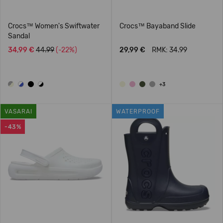
Crocs™ Women's Swiftwater
Crocs™ Bayaband Slide
Sandal
34,99 €
44.99
(-22%)
29,99 €
RMK: 34.99
+3
VASARAI
WATERPROOF
-43%