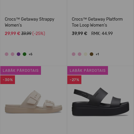
Crocs™ Getaway Strappy
Crocs™ Getaway Platform
Women's
Toe Loop Women's
29,99 €
39.99
(-25%)
39,99 €
RMK: 44.99
+5
+1
LABĀK PĀRDOTAIS
LABĀK PĀRDOTAIS
-30%
-27%