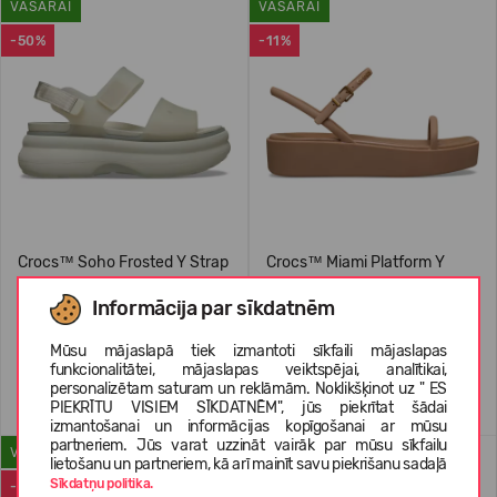
VASARAI
VASARAI
-50%
-11%
Crocs™ Soho Frosted Y Strap
Crocs™ Miami Platform Y
Sandal
Strap Sandal
Informācija par sīkdatnēm
29,99 €
59.99
(-50%)
39,99 €
44.99
(-11%)
Mūsu mājaslapā tiek izmantoti sīkfaili mājaslapas
funkcionalitātei, mājaslapas veiktspējai, analītikai,
personalizētam saturam un reklāmām. Noklikšķinot uz " ES
PIEKRĪTU VISIEM SĪKDATNĒM", jūs piekrītat šādai
izmantošanai un informācijas kopīgošanai ar mūsu
partneriem. Jūs varat uzzināt vairāk par mūsu sīkfailu
VASARAI
JAUNUMS
lietošanu un partneriem, kā arī mainīt savu piekrišanu sadaļā
Sīkdatņu politika.
-50%