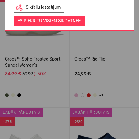
Sīkfailu iestatījumi
ES PIEKRĪTU VISIEM SĪKDATNĒM
Crocs™ Soho Frosted Sport
Crocs™ Rio Flip
Sandal Women's
34,99 €
69.99
(-50%)
24,99 €
+3
LABĀK PĀRDOTAIS
LABĀK PĀRDOTAIS
-27%
-25%