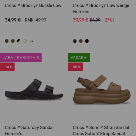
Crocs™ Brooklyn Buckle Low
Crocs™ Brooklyn Low Wedge
Womens
34,99 €
RMK: 49.99
39,99 €
54.99
(-27%)
+3
LABĀK PĀRDOTAIS
VASARAI
-14%
-50%
Crocs™ Saturday Sandal
Crocs™ Soho Y Strap Sandal
Women's
Crocs Soho Y Strap Sandal