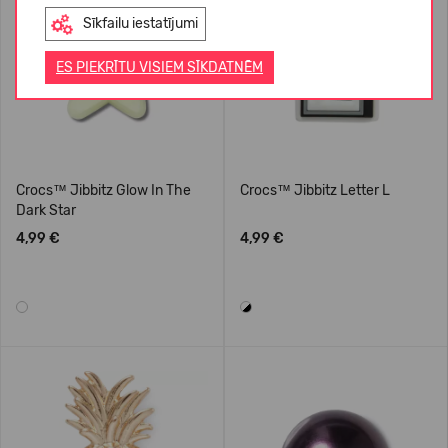
Sīkfailu iestatījumi
ES PIEKRĪTU VISIEM SĪKDATNĒM
Crocs™ Jibbitz Glow In The
Crocs™ Jibbitz Letter L
Dark Star
4,99 €
4,99 €