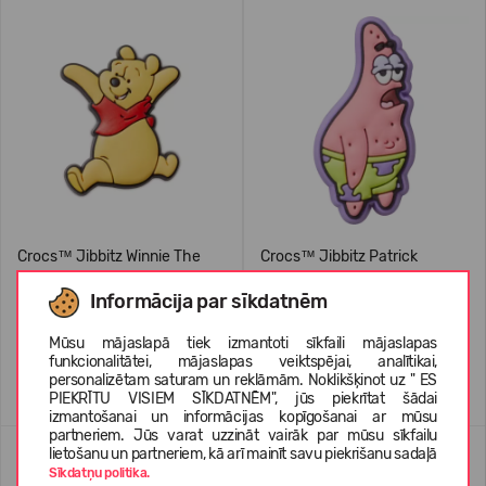
Crocs™ Jibbitz Winnie The
Crocs™ Jibbitz Patrick
Pooh
Informācija par sīkdatnēm
4,99 €
4,99 €
Mūsu mājaslapā tiek izmantoti sīkfaili mājaslapas
funkcionalitātei, mājaslapas veiktspējai, analītikai,
personalizētam saturam un reklāmām. Noklikšķinot uz " ES
PIEKRĪTU VISIEM SĪKDATNĒM", jūs piekrītat šādai
izmantošanai un informācijas kopīgošanai ar mūsu
partneriem. Jūs varat uzzināt vairāk par mūsu sīkfailu
lietošanu un partneriem, kā arī mainīt savu piekrišanu sadaļā
Sīkdatņu politika.