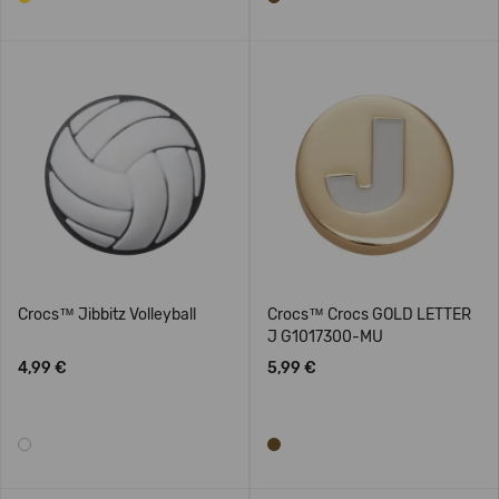
Crocs™ Jibbitz Volleyball
Crocs™ Crocs GOLD LETTER
J G1017300-MU
4,99 €
5,99 €