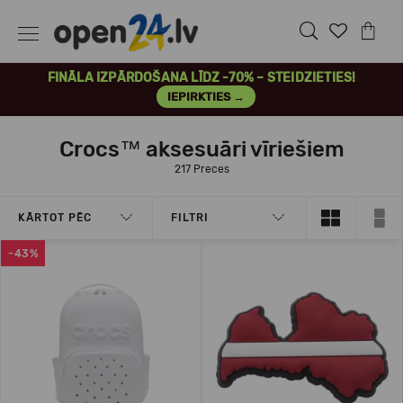
FINĀLA IZPĀRDOŠANA LĪDZ -70% – STEIDZIETIES!
IEPIRKTIES →
Crocs™ aksesuāri vīriešiem
217 Preces
KĀRTOT PĒC
FILTRI
-43%