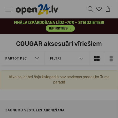
FINĀLA IZPĀRDOŠANA LĪDZ -70% – STEIDZIETIES!
IEPIRKTIES →
COUGAR aksesuāri vīriešiem
KĀRTOT PĒC
FILTRI
Atvainojiet,bet šajā kategorijā nav nevienas preces,ko Jums
parādīt
JAUNUMU VĒSTULES ABONĒŠANA