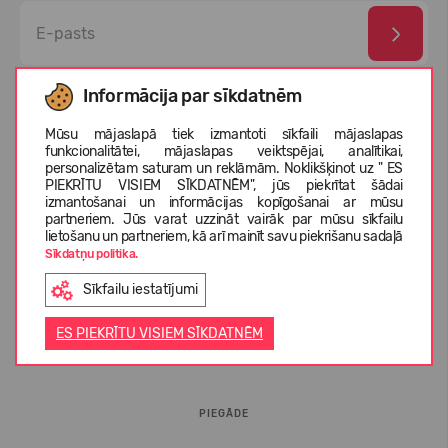
Esmu izlasījis un piekrītu
privātuma politika
un
personas
Informācija par sīkdatnēm
datu aizsardzības noteikumi
Mūsu mājaslapā tiek izmantoti sīkfaili mājaslapas
funkcionalitātei, mājaslapas veiktspējai, analītikai,
personalizētam saturam un reklāmām. Noklikšķinot uz " ES
PIEKRĪTU VISIEM SĪKDATNĒM", jūs piekrītat šādai
izmantošanai un informācijas kopīgošanai ar mūsu
partneriem. Jūs varat uzzināt vairāk par mūsu sīkfailu
lietošanu un partneriem, kā arī mainīt savu piekrišanu sadaļā
Sīkdatņu politika.
Sīkfailu iestatījumi
INFORMĀCIJA PIRCĒJIEM
ES PIEKRĪTU VISIEM SĪKDATNĒM
BUJ
PIEGĀDE