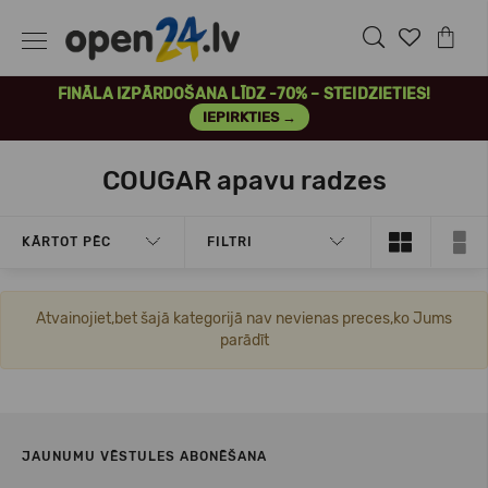
FINĀLA IZPĀRDOŠANA LĪDZ -70% – STEIDZIETIES!
IEPIRKTIES →
COUGAR apavu radzes
KĀRTOT PĒC
FILTRI
Atvainojiet,bet šajā kategorijā nav nevienas preces,ko Jums
parādīt
JAUNUMU VĒSTULES ABONĒŠANA