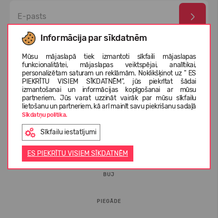
Informācija par sīkdatnēm
Esmu izlasījis un piekrītu
privātuma politika
un
personas
datu aizsardzības noteikumi
Mūsu mājaslapā tiek izmantoti sīkfaili mājaslapas
funkcionalitātei, mājaslapas veiktspējai, analītikai,
personalizētam saturam un reklāmām. Noklikšķinot uz " ES
PIEKRĪTU VISIEM SĪKDATNĒM", jūs piekrītat šādai
izmantošanai un informācijas kopīgošanai ar mūsu
partneriem. Jūs varat uzzināt vairāk par mūsu sīkfailu
lietošanu un partneriem, kā arī mainīt savu piekrišanu sadaļā
Sīkdatņu politika.
Sīkfailu iestatījumi
INFORMĀCIJA PIRCĒJIEM
ES PIEKRĪTU VISIEM SĪKDATNĒM
BUJ
PIEGĀDE