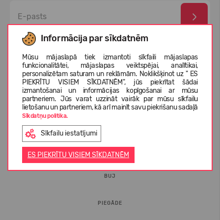
Informācija par sīkdatnēm
Esmu izlasījis un piekrītu
privātuma politika
un
personas
datu aizsardzības noteikumi
Mūsu mājaslapā tiek izmantoti sīkfaili mājaslapas
funkcionalitātei, mājaslapas veiktspējai, analītikai,
personalizētam saturam un reklāmām. Noklikšķinot uz " ES
PIEKRĪTU VISIEM SĪKDATNĒM", jūs piekrītat šādai
izmantošanai un informācijas kopīgošanai ar mūsu
partneriem. Jūs varat uzzināt vairāk par mūsu sīkfailu
lietošanu un partneriem, kā arī mainīt savu piekrišanu sadaļā
Sīkdatņu politika.
Sīkfailu iestatījumi
INFORMĀCIJA PIRCĒJIEM
ES PIEKRĪTU VISIEM SĪKDATNĒM
BUJ
PIEGĀDE