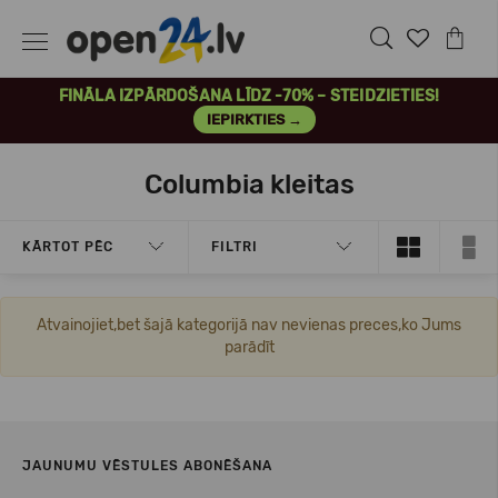
FINĀLA IZPĀRDOŠANA LĪDZ -70% – STEIDZIETIES!
IEPIRKTIES →
Columbia kleitas
KĀRTOT PĒC
FILTRI
Atvainojiet,bet šajā kategorijā nav nevienas preces,ko Jums
parādīt
JAUNUMU VĒSTULES ABONĒŠANA