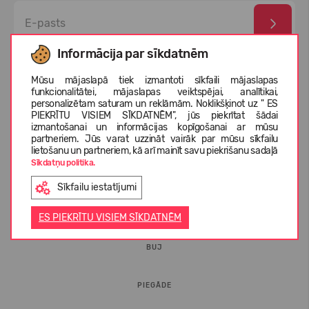
Informācija par sīkdatnēm
Esmu izlasījis un piekrītu
privātuma politika
un
personas
datu aizsardzības noteikumi
Mūsu mājaslapā tiek izmantoti sīkfaili mājaslapas
funkcionalitātei, mājaslapas veiktspējai, analītikai,
personalizētam saturam un reklāmām. Noklikšķinot uz " ES
PIEKRĪTU VISIEM SĪKDATNĒM", jūs piekrītat šādai
izmantošanai un informācijas kopīgošanai ar mūsu
partneriem. Jūs varat uzzināt vairāk par mūsu sīkfailu
lietošanu un partneriem, kā arī mainīt savu piekrišanu sadaļā
Sīkdatņu politika.
Sīkfailu iestatījumi
INFORMĀCIJA PIRCĒJIEM
ES PIEKRĪTU VISIEM SĪKDATNĒM
BUJ
PIEGĀDE