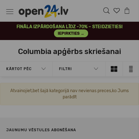
FINĀLA IZPĀRDOŠANA LĪDZ -70% – STEIDZIETIES!
IEPIRKTIES →
Columbia apģērbs skriešanai
KĀRTOT PĒC
FILTRI
Atvainojiet,bet šajā kategorijā nav nevienas preces,ko Jums
parādīt
JAUNUMU VĒSTULES ABONĒŠANA