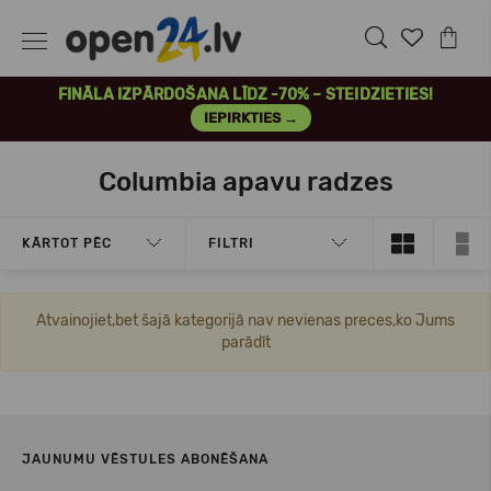
FINĀLA IZPĀRDOŠANA LĪDZ -70% – STEIDZIETIES!
IEPIRKTIES →
Columbia apavu radzes
KĀRTOT PĒC
FILTRI
Atvainojiet,bet šajā kategorijā nav nevienas preces,ko Jums
parādīt
JAUNUMU VĒSTULES ABONĒŠANA