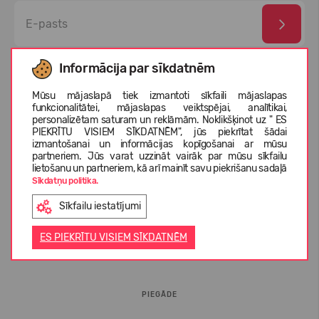
Esmu izlasījis un piekrītu
privātuma politika
un
personas
Informācija par sīkdatnēm
datu aizsardzības noteikumi
Mūsu mājaslapā tiek izmantoti sīkfaili mājaslapas
funkcionalitātei, mājaslapas veiktspējai, analītikai,
personalizētam saturam un reklāmām. Noklikšķinot uz " ES
PIEKRĪTU VISIEM SĪKDATNĒM", jūs piekrītat šādai
izmantošanai un informācijas kopīgošanai ar mūsu
partneriem. Jūs varat uzzināt vairāk par mūsu sīkfailu
lietošanu un partneriem, kā arī mainīt savu piekrišanu sadaļā
Sīkdatņu politika.
Sīkfailu iestatījumi
INFORMĀCIJA PIRCĒJIEM
ES PIEKRĪTU VISIEM SĪKDATNĒM
BUJ
PIEGĀDE