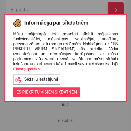
Informācija par sīkdatnēm
Esmu izlasījis un piekrītu
privātuma politika
un
personas
datu aizsardzības noteikumi
Mūsu mājaslapā tiek izmantoti sīkfaili mājaslapas
funkcionalitātei, mājaslapas veiktspējai, analītikai,
personalizētam saturam un reklāmām. Noklikšķinot uz " ES
PIEKRĪTU VISIEM SĪKDATNĒM", jūs piekrītat šādai
izmantošanai un informācijas kopīgošanai ar mūsu
partneriem. Jūs varat uzzināt vairāk par mūsu sīkfailu
lietošanu un partneriem, kā arī mainīt savu piekrišanu sadaļā
Sīkdatņu politika.
Sīkfailu iestatījumi
INFORMĀCIJA PIRCĒJIEM
ES PIEKRĪTU VISIEM SĪKDATNĒM
BUJ
PIEGĀDE