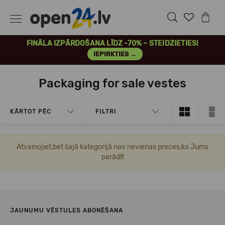
FINĀLA IZPĀRDOŠANA LĪDZ -70% – STEIDZIETIES!
IEPIRKTIES →
Packaging for sale vestes
KĀRTOT PĒC
FILTRI
Atvainojiet,bet šajā kategorijā nav nevienas preces,ko Jums
parādīt
JAUNUMU VĒSTULES ABONĒŠANA