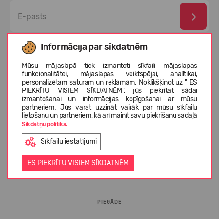
Esmu izlasījis un piekrītu
privātuma politika
un
personas
Informācija par sīkdatnēm
datu aizsardzības noteikumi
Mūsu mājaslapā tiek izmantoti sīkfaili mājaslapas
funkcionalitātei, mājaslapas veiktspējai, analītikai,
personalizētam saturam un reklāmām. Noklikšķinot uz " ES
PIEKRĪTU VISIEM SĪKDATNĒM", jūs piekrītat šādai
izmantošanai un informācijas kopīgošanai ar mūsu
partneriem. Jūs varat uzzināt vairāk par mūsu sīkfailu
lietošanu un partneriem, kā arī mainīt savu piekrišanu sadaļā
Sīkdatņu politika.
Sīkfailu iestatījumi
INFORMĀCIJA PIRCĒJIEM
ES PIEKRĪTU VISIEM SĪKDATNĒM
BUJ
PIEGĀDE