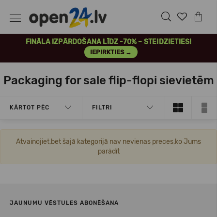
FINĀLA IZPĀRDOŠANA LĪDZ -70% – STEIDZIETIES!
IEPIRKTIES →
Packaging for sale flip-flopi sievietēm
KĀRTOT PĒC
FILTRI
Atvainojiet,bet šajā kategorijā nav nevienas preces,ko Jums
parādīt
JAUNUMU VĒSTULES ABONĒŠANA