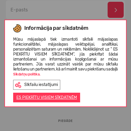
Esmu izlasījis un piekrītu
privātuma politika
un
personas
Informācija par sīkdatnēm
datu aizsardzības noteikumi
Mūsu mājaslapā tiek izmantoti sīkfaili mājaslapas
funkcionalitātei, mājaslapas veiktspējai, analītikai,
personalizētam saturam un reklāmām. Noklikšķinot uz " ES
PIEKRĪTU VISIEM SĪKDATNĒM", jūs piekrītat šādai
izmantošanai un informācijas kopīgošanai ar mūsu
partneriem. Jūs varat uzzināt vairāk par mūsu sīkfailu
lietošanu un partneriem, kā arī mainīt savu piekrišanu sadaļā
Sīkdatņu politika.
Sīkfailu iestatījumi
INFORMĀCIJA PIRCĒJIEM
ES PIEKRĪTU VISIEM SĪKDATNĒM
BUJ
PIEGĀDE