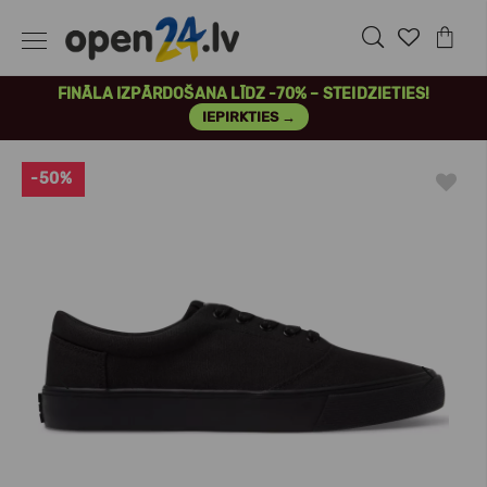
FINĀLA IZPĀRDOŠANA LĪDZ -70% – STEIDZIETIES!
IEPIRKTIES →
-50%
Previous
Next