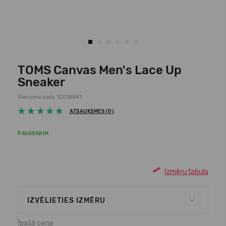
TOMS Canvas Men's Lace Up
Sneaker
Vienuma kods 10018841
ATSAUKSMES (0)
PAVASARIM
Izmēru tabula
IZVĒLIETIES IZMĒRU
Īpašā cena