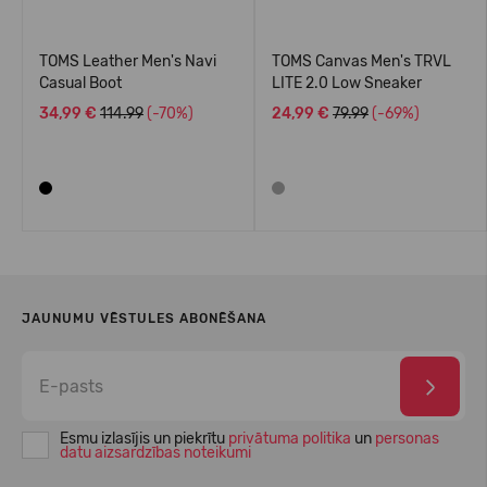
TOMS Leather Men's Navi
TOMS Canvas Men's TRVL
Casual Boot
LITE 2.0 Low Sneaker
34,99 €
114.99
(-70%)
24,99 €
79.99
(-69%)
JAUNUMU VĒSTULES ABONĒŠANA
Esmu izlasījis un piekrītu
privātuma politika
un
personas
datu aizsardzības noteikumi