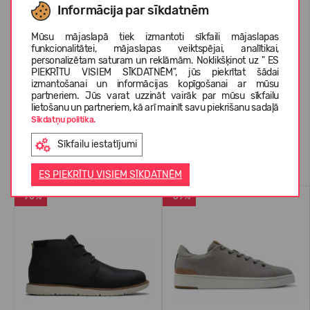
Informācija par sīkdatnēm
Mūsu mājaslapā tiek izmantoti sīkfaili mājaslapas
PAR TOMS
funkcionalitātei, mājaslapas veiktspējai, analītikai,
personalizētam saturam un reklāmām. Noklikšķinot uz " ES
PIEKRĪTU VISIEM SĪKDATNĒM", jūs piekrītat šādai
izmantošanai un informācijas kopīgošanai ar mūsu
KLIENTU ATSAUKSMES (0)
partneriem. Jūs varat uzzināt vairāk par mūsu sīkfailu
lietošanu un partneriem, kā arī mainīt savu piekrišanu sadaļā
Sīkdatņu politika.
Sīkfailu iestatījumi
Līdzīgas preces
ES PIEKRĪTU VISIEM SĪKDATNĒM
-70%
-69%