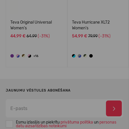
Teva Original Universal
Teva Hurricane XLT2
Women's
Women's
44,99 €
64.99
(-31%)
54,99 €
79.99
(-31%)
+16
JAUNUMU VĒSTULES ABONĒŠANA
Esmu izlasījis un piekrītu
privātuma politika
un
personas
datu aizsardzības noteikumi