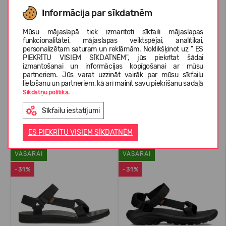
KOPŠANAS INSTRUKCIJAS
Informācija par sīkdatnēm
Mūsu mājaslapā tiek izmantoti sīkfaili mājaslapas
funkcionalitātei, mājaslapas veiktspējai, analītikai,
PAR TEVA
personalizētam saturam un reklāmām. Noklikšķinot uz " ES
PIEKRĪTU VISIEM SĪKDATNĒM", jūs piekrītat šādai
izmantošanai un informācijas kopīgošanai ar mūsu
partneriem. Jūs varat uzzināt vairāk par mūsu sīkfailu
KLIENTU ATSAUKSMES (0)
lietošanu un partneriem, kā arī mainīt savu piekrišanu sadaļā
Sīkdatņu politika.
Sīkfailu iestatījumi
Līdzīgas preces
ES PIEKRĪTU VISIEM SĪKDATNĒM
VASARAI
VASARAI
-31%
-31%