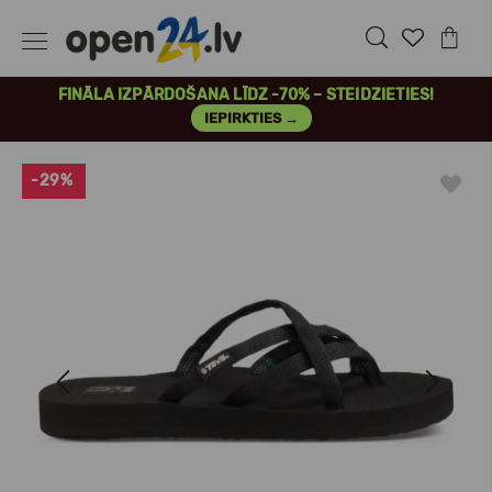
FINĀLA IZPĀRDOŠANA LĪDZ -70% – STEIDZIETIES!
IEPIRKTIES →
-29%
Previous
Next