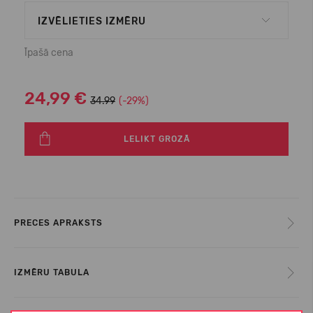
IZVĒLIETIES IZMĒRU
Īpašā cena
24,99 €
34.99
(-29%)
LELIKT GROZĀ
PRECES APRAKSTS
IZMĒRU TABULA