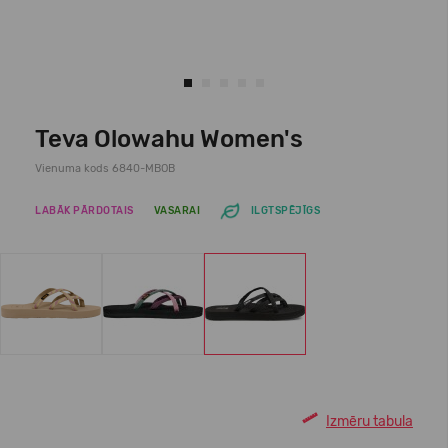
Teva Olowahu Women's
Vienuma kods 6840-MBOB
LABĀK PĀRDOTAIS
VASARAI
ILGTSPĒJĪGS
Izmēru tabula