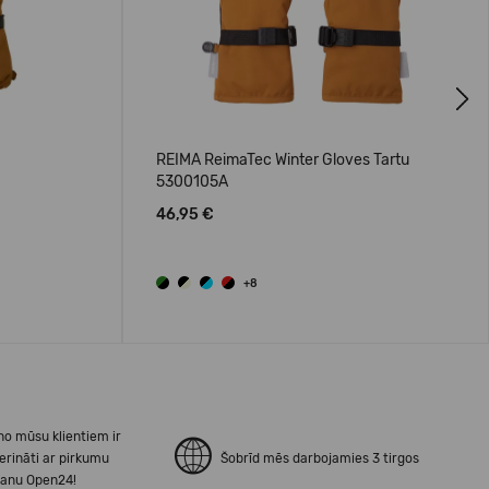
Next
REIMA ReimaTec Winter Gloves Tartu
5300105A
46,95 €
+8
no mūsu klientiem ir
erināti ar pirkumu
Šobrīd mēs darbojamies 3 tirgos
šanu Open24!