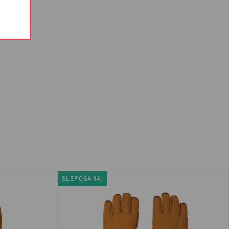
SLĒPOŠANAI