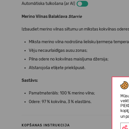
Automātiska tulkošana (ar AI)
Merino Vilnas Balaklava
Starrie
Izbaudiet merino vilnas siltumu un mīkstas kokvilnas oderes
Mīksta merino vilna nodrošina lielisku ķermeņa temper
Vēju necaurlaidīgas ausu zonas;
Pilna odere no kokvilnas maisījuma džersija;
Atstarojoša etiķete priekšpusē.
Sastāvs:
Pamatmateriāls: 100 % merino vilna;
Mūsu
veik
Odere: 97 % kokvilna, 3 % elastāns.
PIEK
kopī
un pa
KOPŠANAS INSTRUKCIJA