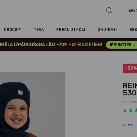
SEK
CROCS™
TEVA
PREČU ZĪMOLI
JAUNUMI
BES
INĀLA IZPĀRDOŠANA LĪDZ -70% – STEIDZIETIES!
IEPIRKTIES →
-50%
REI
53
Vienuma
ZIEMAI