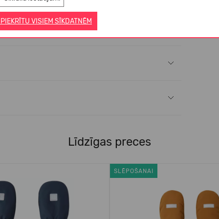
 PIEKRĪTU VISIEM SĪKDATNĒM
Līdzīgas preces
SLĒPOŠANAI