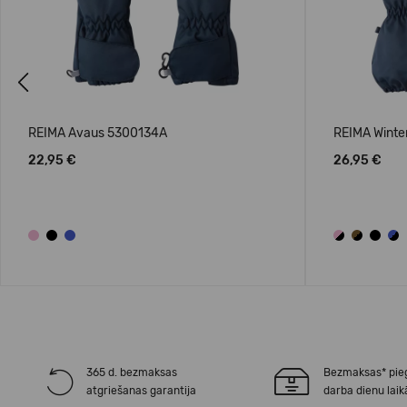
Previous
REIMA Avaus 5300134A
REIMA Winte
22,95 €
26,95 €
365 d. bezmaksas
Bezmaksas* pie
atgriešanas garantija
darba dienu laik