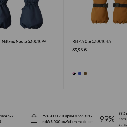
r Mittens Nouto 5300109A
REIMA Ote 5300104A
39,95 €
99% 
gāde 1-3
Izvēlies savus apavus no vairāk
apmi
ā
nekā 5 000 dažādiem modeļiem
veik