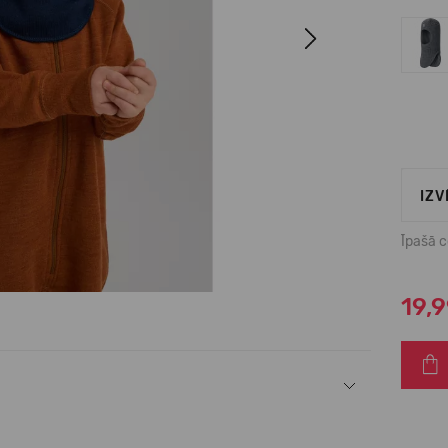
Next
IZV
Īpašā 
19,