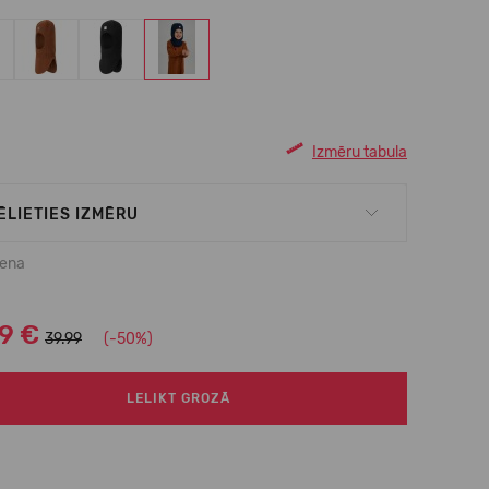
Izmēru tabula
ĒLIETIES IZMĒRU
cena
99 €
39.99
(-50%)
LELIKT GROZĀ