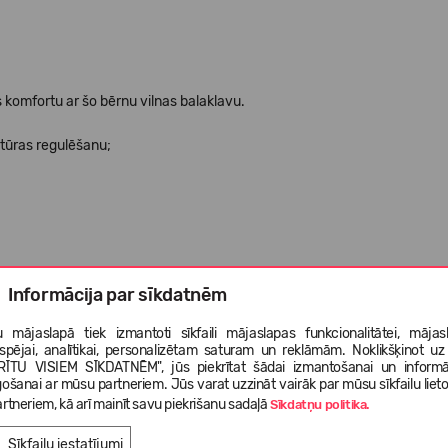
 komfortu ar šo bērnu vilnas balaklavu.
atūras regulēšanu;
Informācija par sīkdatnēm
 mājaslapā tiek izmantoti sīkfaili mājaslapas funkcionalitātei, mājas
tspējai, analītikai, personalizētam saturam un reklāmām. Noklikšķinot uz
RĪTU VISIEM SĪKDATNĒM", jūs piekrītat šādai izmantošanai un informā
gošanai ar mūsu partneriem. Jūs varat uzzināt vairāk par mūsu sīkfailu liet
rtneriem, kā arī mainīt savu piekrišanu sadaļā
Sīkdatņu politika.
Sīkfailu iestatījumi