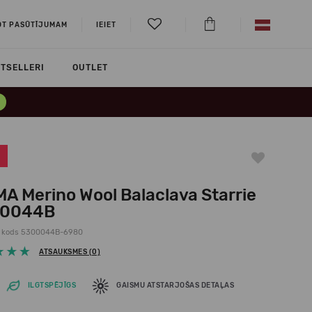
OT PASŪTĪJUMAM
IEIET
TSELLERI
OUTLET
MA Merino Wool Balaclava Starrie
00044B
 kods 5300044B-6980
ATSAUKSMES (0)
ILGTSPĒJĪGS
GAISMU ATSTARJOŠAS DETAĻAS