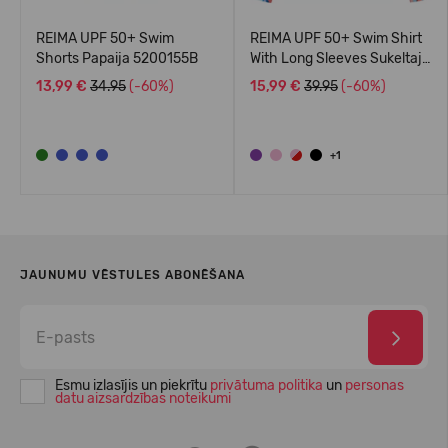
REIMA UPF 50+ Swim
REIMA UPF 50+ Swim Shirt
Shorts Papaija 5200155B
With Long Sleeves Sukeltaja
5200140A
13,99 €
34.95
(-60%)
15,99 €
39.95
(-60%)
+1
JAUNUMU VĒSTULES ABONĒŠANA
Esmu izlasījis un piekrītu
privātuma politika
un
personas
datu aizsardzības noteikumi