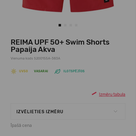
REIMA UPF 50+ Swim Shorts
Papaija Akva
Vienuma kods 5200155A-383A
UV50
VASARAI
ILGTSPĒJĪGS
Izmēru tabula
IZVĒLIETIES IZMĒRU
Īpašā cena