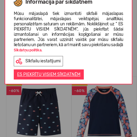
Informācija par sīkdatnēm
Mūsu mājaslapā tiek izmantoti sīkfaili mājaslapas
PAR REIMA
funkcionalitātei, mājaslapas veiktspējai, analītikai,
personalizētam saturam un reklāmām. Noklikšķinot uz " ES
PIEKRĪTU VISIEM SĪKDATNĒM", jūs piekrītat šādai
izmantošanai un informācijas kopīgošanai ar mūsu
KLIENTU ATSAUKSMES (0)
partneriem. Jūs varat uzzināt vairāk par mūsu sīkfailu
lietošanu un partneriem, kā arī mainīt savu piekrišanu sadaļā
Sīkdatņu politika.
Sīkfailu iestatījumi
Līdzīgas preces
ES PIEKRĪTU VISIEM SĪKDATNĒM
UV50
UV50
-60%
-60%