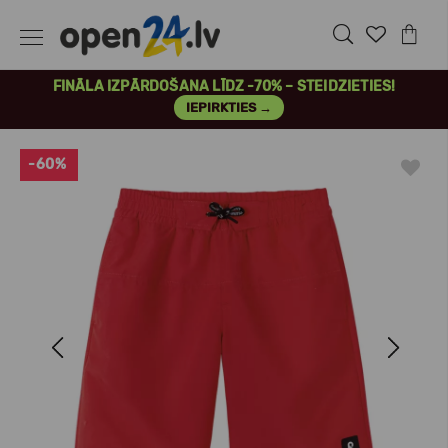
FINĀLA IZPĀRDOŠANA LĪDZ -70% – STEIDZIETIES!
IEPIRKTIES →
-60%
Previous
Next