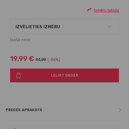
Izmēru tabula
IZVĒLIETIES IZMĒRU
Īpašā cena
19,99 €
44.99
(-56%)
LELIKT GROZĀ
PRECES APRAKSTS