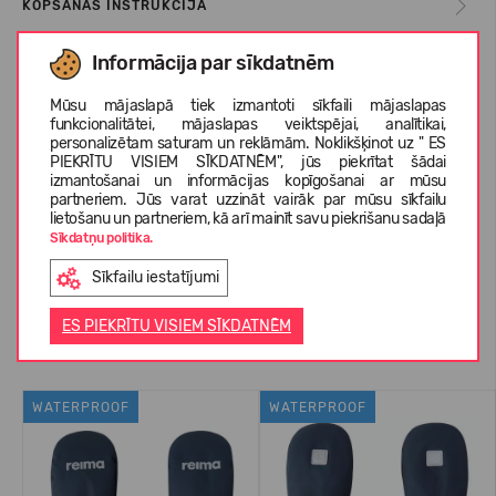
KOPŠANAS INSTRUKCIJA
Informācija par sīkdatnēm
IZMĒRU TABULA
Mūsu mājaslapā tiek izmantoti sīkfaili mājaslapas
funkcionalitātei, mājaslapas veiktspējai, analītikai,
personalizētam saturam un reklāmām. Noklikšķinot uz " ES
PIEKRĪTU VISIEM SĪKDATNĒM", jūs piekrītat šādai
PAR REIMA
izmantošanai un informācijas kopīgošanai ar mūsu
partneriem. Jūs varat uzzināt vairāk par mūsu sīkfailu
lietošanu un partneriem, kā arī mainīt savu piekrišanu sadaļā
Sīkdatņu politika.
KLIENTU ATSAUKSMES (0)
Sīkfailu iestatījumi
ES PIEKRĪTU VISIEM SĪKDATNĒM
Līdzīgas preces
WATERPROOF
WATERPROOF