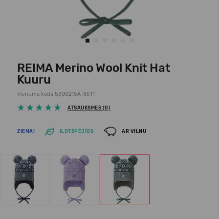
REIMA Merino Wool Knit Hat
Kuuru
Vienuma kods 5300215A-8511
ATSAUKSMES (0)
ZIEMAI
ILGTSPĒJĪGS
AR VILNU