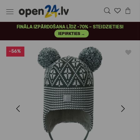
FINĀLA IZPĀRDOŠANA LĪDZ -70% – STEIDZIETIES!
IEPIRKTIES →
-56%
Previous
Next