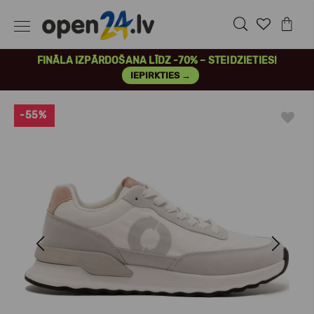
FINĀLA IZPĀRDOŠANA LĪDZ -70% – STEIDZIETIES!
IEPIRKTIES →
-55%
Previous
Next