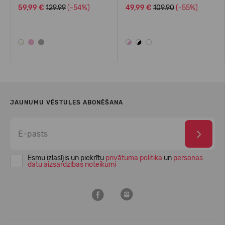
59,99 €
129.99
(-54%)
49,99 €
109.90
(-55%)
JAUNUMU VĒSTULES ABONĒŠANA
Esmu izlasījis un piekrītu
privātuma politika
un
personas
datu aizsardzības noteikumi