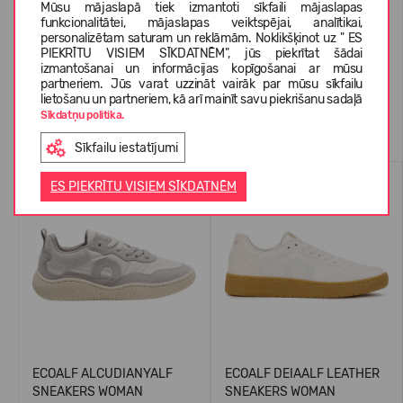
Mūsu mājaslapā tiek izmantoti sīkfaili mājaslapas
funkcionalitātei, mājaslapas veiktspējai, analītikai,
personalizētam saturam un reklāmām. Noklikšķinot uz " ES
KLIENTU ATSAUKSMES (0)
PIEKRĪTU VISIEM SĪKDATNĒM", jūs piekrītat šādai
izmantošanai un informācijas kopīgošanai ar mūsu
partneriem. Jūs varat uzzināt vairāk par mūsu sīkfailu
lietošanu un partneriem, kā arī mainīt savu piekrišanu sadaļā
Sīkdatņu politika.
Līdzīgas preces
Sīkfailu iestatījumi
-54%
-55%
ES PIEKRĪTU VISIEM SĪKDATNĒM
ECOALF ALCUDIANYALF
ECOALF DEIAALF LEATHER
SNEAKERS WOMAN
SNEAKERS WOMAN