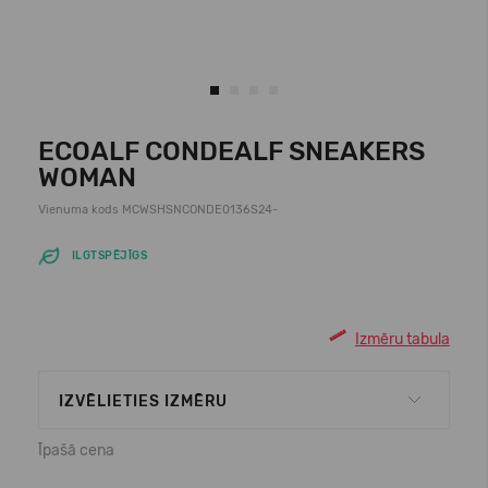
ECOALF CONDEALF SNEAKERS
WOMAN
Vienuma kods MCWSHSNCONDE0136S24-
ILGTSPĒJĪGS
Izmēru tabula
IZVĒLIETIES IZMĒRU
Īpašā cena