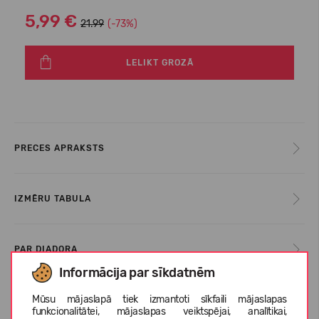
5,99 €
21.99
(-73%)
LELIKT GROZĀ
PRECES APRAKSTS
IZMĒRU TABULA
PAR DIADORA
Informācija par sīkdatnēm
Mūsu mājaslapā tiek izmantoti sīkfaili mājaslapas
KLIENTU ATSAUKSMES (0)
funkcionalitātei, mājaslapas veiktspējai, analītikai,