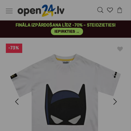
FINĀLA IZPĀRDOŠANA LĪDZ -70% – STEIDZIETIES!
IEPIRKTIES →
-73%
Previous
Next