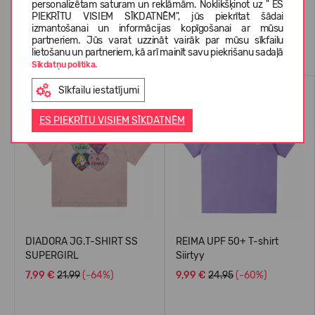
personalizētam saturam un reklāmām. Noklikšķinot uz " ES
PIEKRĪTU VISIEM SĪKDATNĒM", jūs piekrītat šādai
izmantošanai un informācijas kopīgošanai ar mūsu
partneriem. Jūs varat uzzināt vairāk par mūsu sīkfailu
Līdzīgas preces
lietošanu un partneriem, kā arī mainīt savu piekrišanu sadaļā
Sīkdatņu politika.
VASARAI
UV50
Sīkfailu iestatījumi
-64%
-60%
ES PIEKRĪTU VISIEM SĪKDATNĒM
DIADORA JG.T-SHIRT SS
REIMA UPF 50+ T-shirt
SUPERGIRL
Siirtyy
7,99 €
21.99
(-64%)
9,99 €
24.95
(-60%)