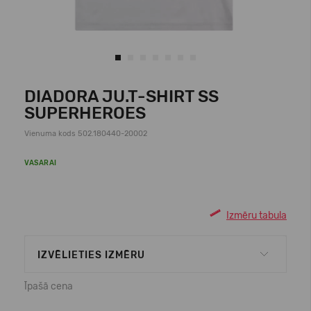
DIADORA JU.T-SHIRT SS
SUPERHEROES
Vienuma kods 502.180440-20002
VASARAI
Izmēru tabula
IZVĒLIETIES IZMĒRU
Īpašā cena