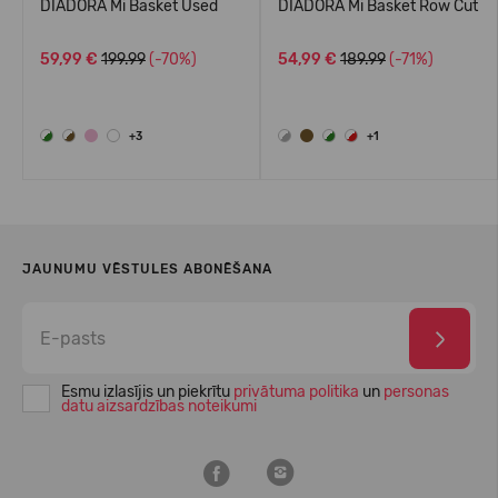
DIADORA Mi Basket Used
DIADORA Mi Basket Row Cut
59,99 €
199.99
(-70%)
54,99 €
189.99
(-71%)
+3
+1
JAUNUMU VĒSTULES ABONĒŠANA
Esmu izlasījis un piekrītu
privātuma politika
un
personas
datu aizsardzības noteikumi