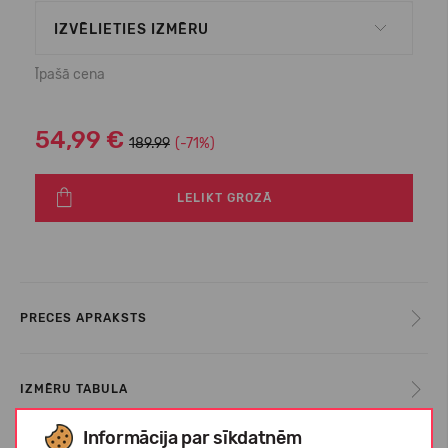
IZVĒLIETIES IZMĒRU
Īpašā cena
54,99 €
189.99
(-71%)
LELIKT GROZĀ
PRECES APRAKSTS
IZMĒRU TABULA
Informācija par sīkdatnēm