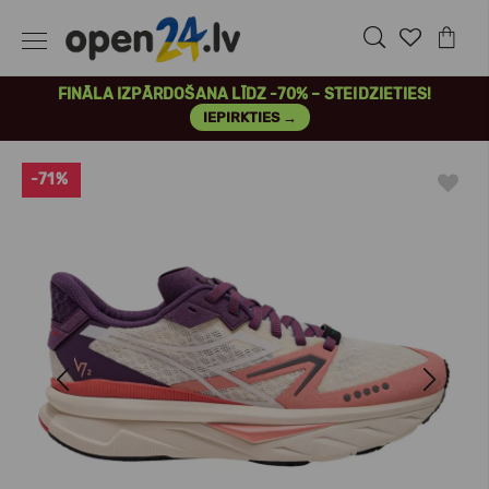
FINĀLA IZPĀRDOŠANA LĪDZ -70% – STEIDZIETIES!
IEPIRKTIES →
-71%
Previous
Next