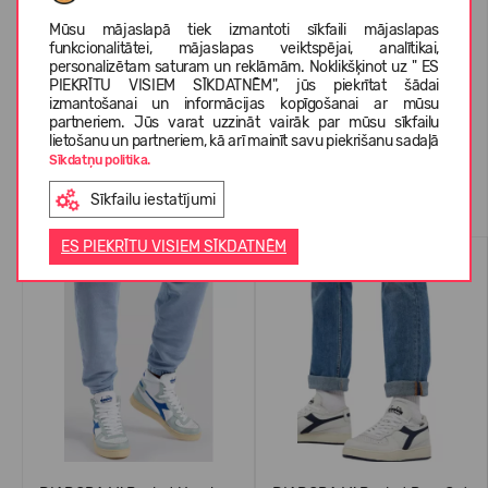
PAR DIADORA
Mūsu mājaslapā tiek izmantoti sīkfaili mājaslapas
funkcionalitātei, mājaslapas veiktspējai, analītikai,
personalizētam saturam un reklāmām. Noklikšķinot uz " ES
PIEKRĪTU VISIEM SĪKDATNĒM", jūs piekrītat šādai
KLIENTU ATSAUKSMES (0)
izmantošanai un informācijas kopīgošanai ar mūsu
partneriem. Jūs varat uzzināt vairāk par mūsu sīkfailu
lietošanu un partneriem, kā arī mainīt savu piekrišanu sadaļā
Sīkdatņu politika.
Līdzīgas preces
Sīkfailu iestatījumi
ES PIEKRĪTU VISIEM SĪKDATNĒM
-70%
-71%