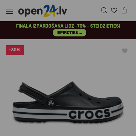
FINĀLA IZPĀRDOŠANA LĪDZ -70% – STEIDZIETIES!
IEPIRKTIES →
-30%
Previous
Next