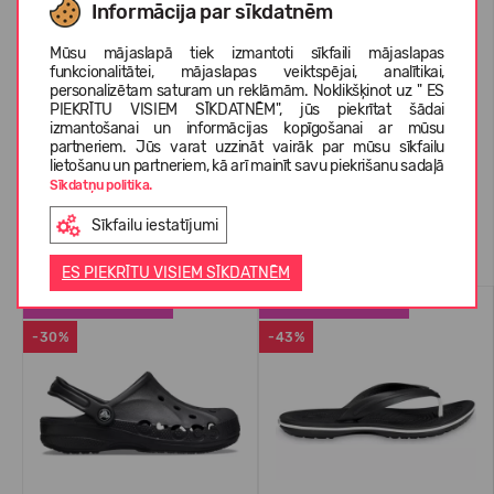
Informācija par sīkdatnēm
Mūsu mājaslapā tiek izmantoti sīkfaili mājaslapas
PAR CROCS™
funkcionalitātei, mājaslapas veiktspējai, analītikai,
personalizētam saturam un reklāmām. Noklikšķinot uz " ES
PIEKRĪTU VISIEM SĪKDATNĒM", jūs piekrītat šādai
izmantošanai un informācijas kopīgošanai ar mūsu
KLIENTU ATSAUKSMES (51)
partneriem. Jūs varat uzzināt vairāk par mūsu sīkfailu
lietošanu un partneriem, kā arī mainīt savu piekrišanu sadaļā
Sīkdatņu politika.
Sīkfailu iestatījumi
Līdzīgas preces
ES PIEKRĪTU VISIEM SĪKDATNĒM
LABĀK PĀRDOTAIS
LABĀK PĀRDOTAIS
-30%
-43%