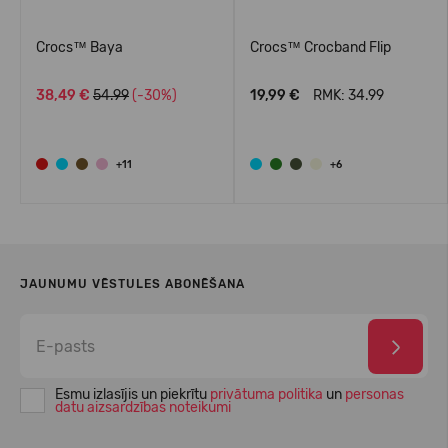
Crocs™ Baya
Crocs™ Crocband Flip
38,49 €
54.99
(-30%)
19,99 €
RMK: 34.99
+11
+6
JAUNUMU VĒSTULES ABONĒŠANA
Esmu izlasījis un piekrītu
privātuma politika
un
personas
datu aizsardzības noteikumi