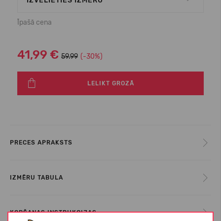
IZVĒLIETIES IZMĒRU
Īpašā cena
41,99 €
59.99
(-30%)
LELIKT GROZĀ
PRECES APRAKSTS
IZMĒRU TABULA
KOPŠANAS INSTRUKCIJAS