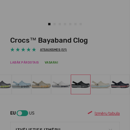
Crocs™ Bayaband Clog
ATSAUKSMES (51)
LABĀK PĀRDOTAIS
VASARAI
EU
US
Izmēru tabula