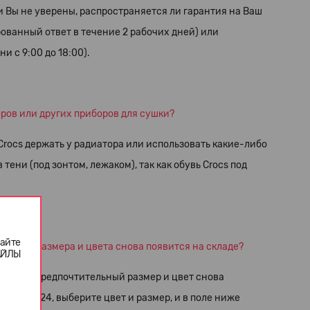
и Вы не уверены, распространяется ли гарантия на Ваш
ованный ответ в течение 2 рабочих дней) или
и с 9:00 до 18:00).
оров или других приборов для сушки?
Crocs держать у радиатора или использовать какие-либо
ени (под зонтом, лежаком), так как обувь Crocs под
айте
еленного размера и цвета снова появится на складе?
ФАЙЛЫ
e
 когда предпочтительный размер и цвет снова
на Open24, выберите цвет и размер, и в поле ниже