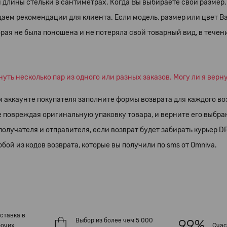
 длины стельки в сантиметрах. Когда Вы выбираете свой размер
даем рекомендации для клиента. Если модель, размер или цвет Ва
орая не была поношена и не потеряла свой товарный вид, в течен
нуть несколько пар из одного или разных заказов. Могу ли я верн
м аккаунте покупателя заполните формы возврата для каждого во
е повреждая оригинальную упаковку товара, и верните его выбр
олучателя и отправителя, если возврат будет забирать курьер D
бой из кодов возврата, которые вы получили по sms от Omniva.
ставка в
Выбор из более чем 5 000
бочих
Счас