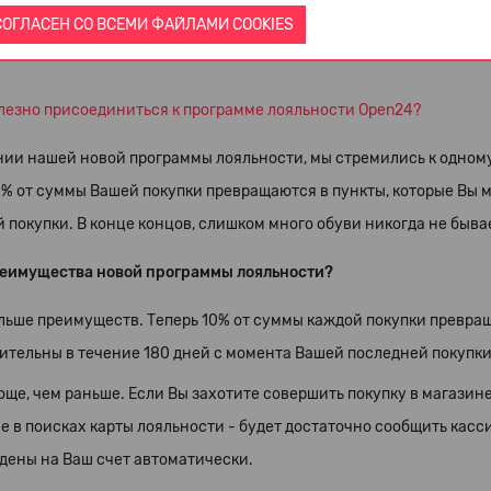
ой адрес электронной почты, на который Вы хотите получить соо
СОГЛАСЕН СО ВСЕМИ ФАЙЛАМИ COOKIES
лезно присоединиться к программе лояльности Open24?
нии нашей новой программы лояльности, мы стремились к одному
0% от суммы Вашей покупки превращаются в пункты, которые Вы 
покупки. В конце концов, слишком много обуви никогда не бывае
еимущества новой программы лояльности?
льше преимуществ. Теперь 10% от суммы каждой покупки превращ
ительны в течение 180 дней с момента Вашей последней покупки
още, чем раньше. Если Вы захотите совершить покупку в магазине
е в поисках карты лояльности - будет достаточно сообщить касс
дены на Ваш счет автоматически.