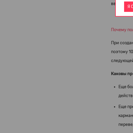
введите св
Я 
Почему по
При созда
поэтому 1
следующей 
Каковы пр
Еще бо
действ
Еще пр
карман
переве