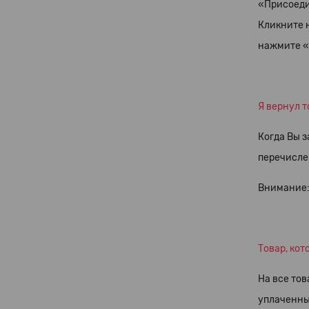
«Присоеди
Кликните н
нажмите «
Я вернул т
Когда Вы 
перечислен
Внимание: 
Товар, кот
На все тов
уплаченные