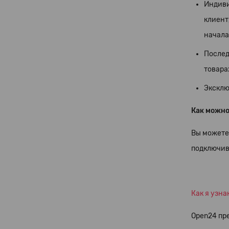
Индиви
клиент
начала
Послед
товара
Эксклю
Как можно 
Вы можете 
подключив
Как я узна
Open24 пр