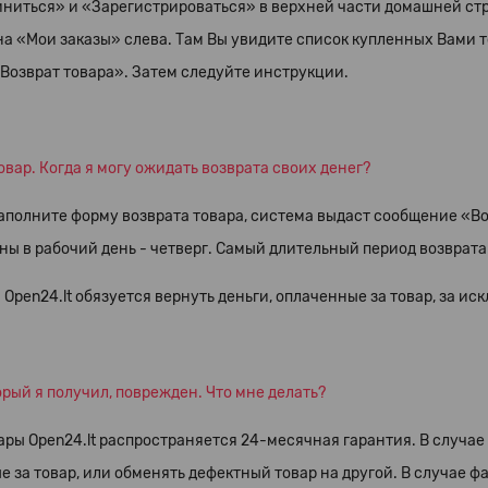
ниться» и «Зарегистрироваться» в верхней части домашней стр
а «Мои заказы» слева. Там Вы увидите список купленных Вами то
Возврат товара». Затем следуйте инструкции.
овар. Когда я могу ожидать возврата своих денег?
заполните форму возврата товара, система выдаст сообщение «В
ы в рабочий день - четверг. Самый длительный период возврата д
Open24.lt обязуется вернуть деньги, оплаченные за товар, за и
орый я получил, поврежден. Что мне делать?
ары Open24.lt распространяется 24-месячная гарантия. В случае
 за товар, или обменять дефектный товар на другой. В случае 