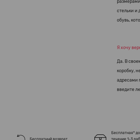
размерами
стельки и 
обувь, кот
Я хочу вер
Да. В свое
коробку, н
адресами п
введите лю
Бесплатная* до
Бесплатный возврат
течение 1-3 ра