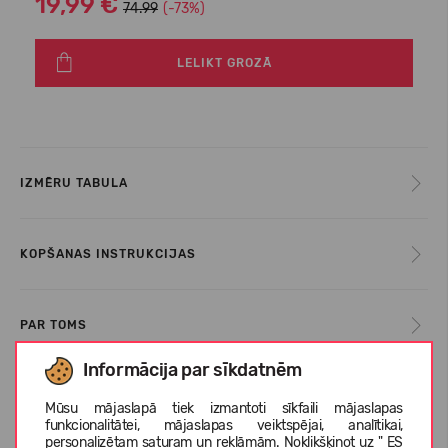
19,99 €
74.99
(-73%)
LELIKT GROZĀ
IZMĒRU TABULA
KOPŠANAS INSTRUKCIJAS
PAR TOMS
Informācija par sīkdatnēm
KLIENTU ATSAUKSMES (0)
Mūsu mājaslapā tiek izmantoti sīkfaili mājaslapas
funkcionalitātei, mājaslapas veiktspējai, analītikai,
personalizētam saturam un reklāmām. Noklikšķinot uz " ES