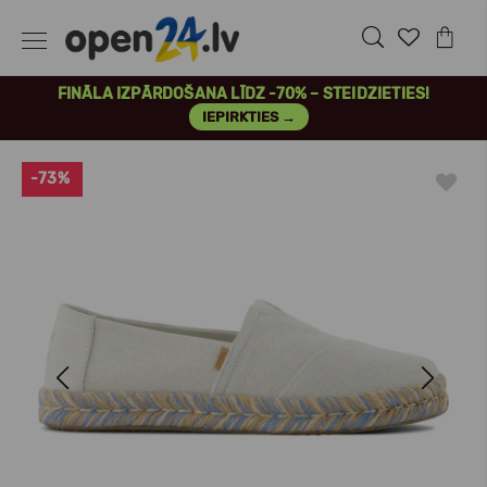
FINĀLA IZPĀRDOŠANA LĪDZ -70% – STEIDZIETIES!
IEPIRKTIES →
-73%
Previous
Next