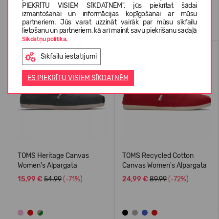
PIEKRĪTU VISIEM SĪKDATNĒM", jūs piekrītat šādai
izmantošanai un informācijas kopīgošanai ar mūsu
Līdzīgas preces
partneriem. Jūs varat uzzināt vairāk par mūsu sīkfailu
lietošanu un partneriem, kā arī mainīt savu piekrišanu sadaļā
Sīkdatņu politika.
VASARAI
VASARAI
Sīkfailu iestatījumi
-71%
-72%
ES PIEKRĪTU VISIEM SĪKDATNĒM
TOMS Heritage Canvas
TOMS Recycled Cotton
Women's Alpargata
Canvas Women's Alpargata
15,99 €
54.99
(-71%)
24,99 €
89.99
(-72%)