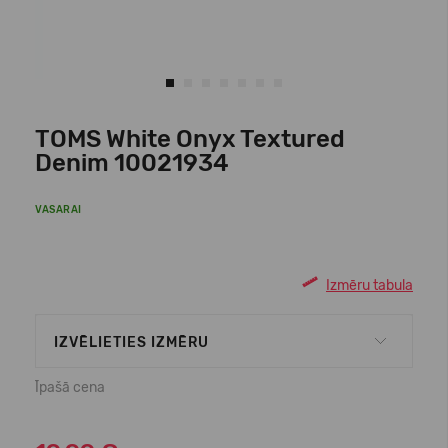
TOMS White Onyx Textured
Denim 10021934
VASARAI
Izmēru tabula
IZVĒLIETIES IZMĒRU
Īpašā cena