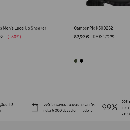
 Men's Lace Up Sneaker
Camper Pix K300252
99
(-50%)
89,99 €
RMK: 179.99
99% 
gāde 1-3
Izvēlies savus apavus no vairāk
apmi
ā
nekā 5 000 dažādiem modeļiem
veik