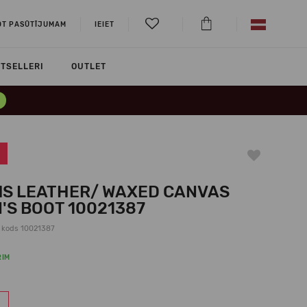
OT PASŪTĪJUMAM
IEIET
TSELLERI
OUTLET
S LEATHER/ WAXED CANVAS
'S BOOT 10021387
 kods 10021387
RIM