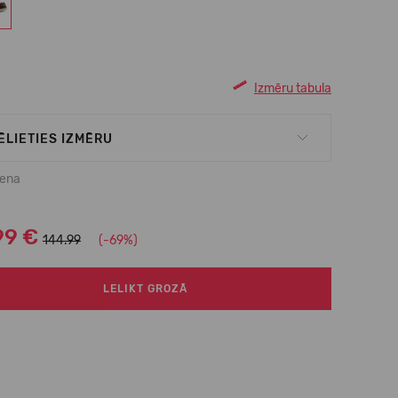
Izmēru tabula
ĒLIETIES IZMĒRU
cena
99 €
144.99
(-69%)
LELIKT GROZĀ