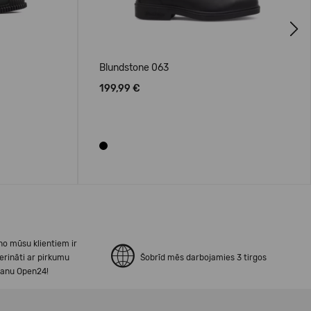
Next
Blundstone 063
199,99 €
no mūsu klientiem ir
erināti ar pirkumu
Šobrīd mēs darbojamies 3 tirgos
šanu Open24!