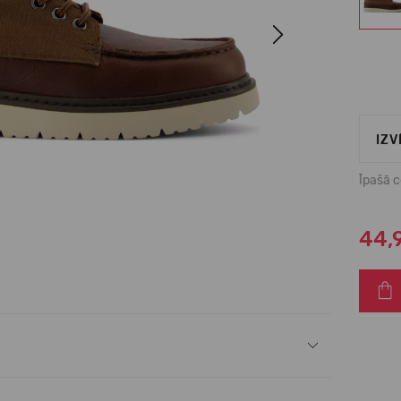
Next
IZV
Īpašā 
44,