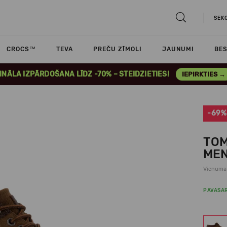
SEK
CROCS™
TEVA
PREČU ZĪMOLI
JAUNUMI
BES
INĀLA IZPĀRDOŠANA LĪDZ -70% – STEIDZIETIES!
IEPIRKTIES →
-69%
TOM
MEN
Vienuma
PAVASA