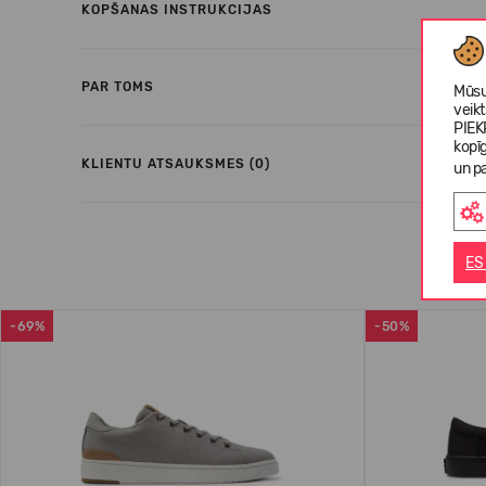
KOPŠANAS INSTRUKCIJAS
PAR TOMS
Mūsu
veik
PIEK
kopī
KLIENTU ATSAUKSMES (0)
un pa
ES
-69%
-50%