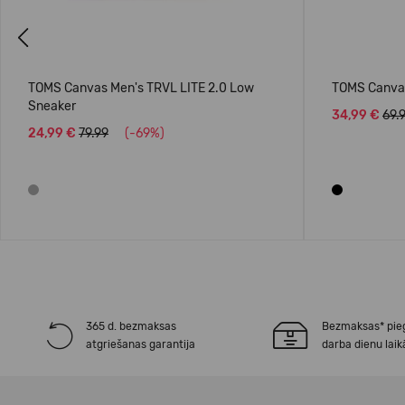
Previous
TOMS Canvas Men's TRVL LITE 2.0 Low
TOMS Canvas
Sneaker
34,99 €
69.
24,99 €
79.99
(-69%)
365 d. bezmaksas
Bezmaksas* pie
atgriešanas garantija
darba dienu laik