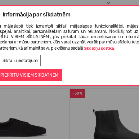
Informācija par sīkdatnēm
 mājaslapā tiek izmantoti sīkfaili mājaslapas funkcionalitātei, mājas
tspējai, analītikai, personalizētam saturam un reklāmām. Noklikšķinot uz
RĪTU VISIEM SĪKDATNĒM", jūs piekrītat šādai izmantošanai un informā
gošanai ar mūsu partneriem. Jūs varat uzzināt vairāk par mūsu sīkfailu liet
rtneriem, kā arī mainīt savu piekrišanu sadaļā
Sīkdatņu politika.
Sīkfailu iestatījumi
Līdzīgas preces
 PIEKRĪTU VISIEM SĪKDATNĒM
-50%