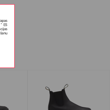
lapas
 " ES
cijas
ošanu