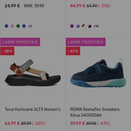
24,99 €
RMK: 39.95
44,99 €
64.99
(-31%)
+2
+16
LABĀK PĀRDOTAIS
LABĀK PĀRDOTAIS
-28%
-43%
Teva Hurricane XLT3 Women's
REIMA ReimaTec Sneakers
Kiirus 5400006A
64,99 €
89.99
(-28%)
39,99 €
69.95
(-43%)