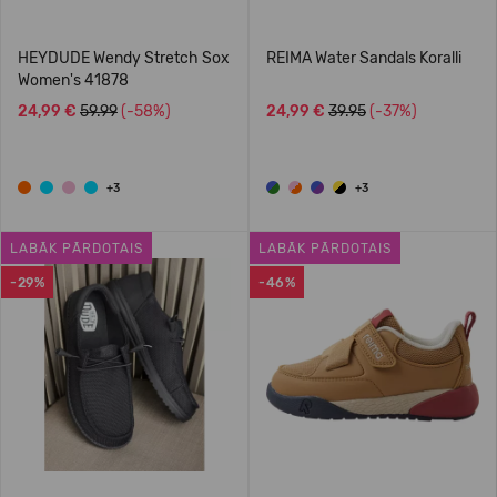
HEYDUDE Wendy Stretch Sox
REIMA Water Sandals Koralli
Women's 41878
24,99 €
59.99
(-58%)
24,99 €
39.95
(-37%)
+3
+3
LABĀK PĀRDOTAIS
LABĀK PĀRDOTAIS
-29%
-46%