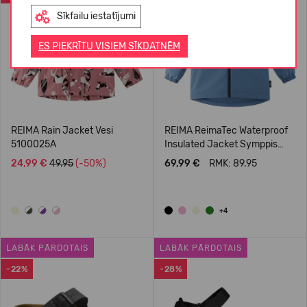
Sīkfailu iestatījumi
ES PIEKRĪTU VISIEM SĪKDATNĒM
REIMA Rain Jacket Vesi
REIMA ReimaTec Waterproof
5100025A
Insulated Jacket Symppis
5100045B
24,99 €
49.95
(-50%)
69,99 €
RMK: 89.95
+4
LABĀK PĀRDOTAIS
LABĀK PĀRDOTAIS
-22%
-28%