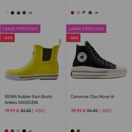
+2
+4
LABĀK PĀRDOTAIS
LABĀK PĀRDOTAIS
-43%
-58%
REIMA Rubber Rain Boots
Converse Ctas Move Hi
Ankles 5400039A
19,99 €
34.95
(-43%)
39,99 €
94.99
(-58%)
+1