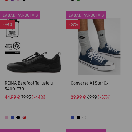
LABĀK PĀRDOTAIS
LABĀK PĀRDOTAIS
-44%
-57%
REIMA Barefoot Tallustelu
Converse All Star Ox
5400137B
44,99 €
79.95
(-44%)
29,99 €
69.99
(-57%)