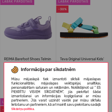
LABĀK PĀRDOTAIS
LABĀK PĀRDOTAIS
-30%
REIMA Barefoot Shoes Telmin
Teva Original Universal Kids'
Kids' 5400175A
Informācija par sīkdatnēm
74,95 €
34,99 €
RMK: 49.99
Mūsu mājaslapā tiek izmantoti sīkfaili mājaslapas
funkcionalitātei, mājaslapas veiktspējai, analītikai,
personalizētam saturam un reklāmām. Noklikšķinot uz " ES
+2
+1
PIEKRĪTU VISIEM SĪKDATNĒM", jūs piekrītat šādai
izmantošanai un informācijas kopīgošanai ar mūsu
partneriem. Jūs varat uzzināt vairāk par mūsu sīkfailu
LABĀK PĀRDOTAIS
WATERPROOF
lietošanu un partneriem, kā arī mainīt savu piekrišanu sadaļā
Sīkdatņu politika.
-50%
-22%