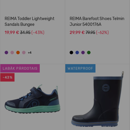
REIMA Toddler Lightweight
REIMA Barefoot Shoes Telmin
Sandals Bungee
Junior 5400176A
19,99 €
34.95
(-43%)
29,99 €
79.95
(-62%)
+4
LABĀK PĀRDOTAIS
WATERPROOF
-43%