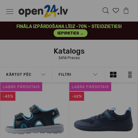
FINĀLA IZPĀRDOŠANA LĪDZ -70% – STEIDZIETIES!
IEPIRKTIES →
Katalogs
5414 Preces
KĀRTOT PĒC
FILTRI
LABĀK PĀRDOTAIS
LABĀK PĀRDOTAIS
-43%
-62%