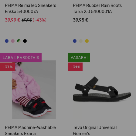
REIMA ReimaTec Sneakers
REIMA Rubber Rain Boots
Enkka 5400007A
Taika 2.0 5400001A
39,99 €
69.95
(-43%)
39,95 €
LABĀK PĀRDOTAIS
VASARAI
-37%
-31%
REIMA Machine-Washable
Teva Original Universal
Sneakers Ekana
Women's