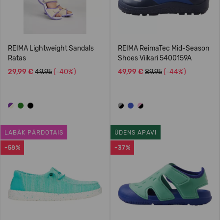
REIMA Lightweight Sandals
REIMA ReimaTec Mid-Season
Ratas
Shoes Viikari 5400159A
29,99 €
49.95
(-40%)
49,99 €
89.95
(-44%)
LABĀK PĀRDOTAIS
ŪDENS APAVI
-58%
-37%