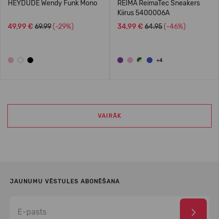
HEYDUDE Wendy Funk Mono
REIMA ReimaTec Sneakers
Kiirus 5400006A
49,99 €
69.99
(-29%)
34,99 €
64.95
(-46%)
+4
VAIRĀK
JAUNUMU VĒSTULES ABONĒŠANA