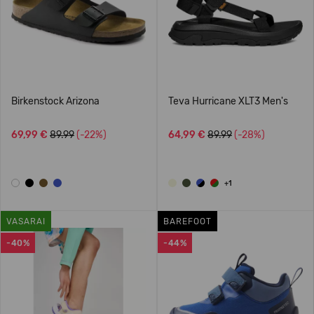
Birkenstock Arizona
Teva Hurricane XLT3 Men's
69,99 €
89.99
(-22%)
64,99 €
89.99
(-28%)
+1
VASARAI
BAREFOOT
-40%
-44%