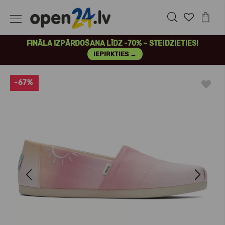
FINĀLA IZPĀRDOŠANA LĪDZ -70% – STEIDZIETIES!
IEPIRKTIES →
-67%
Previous
Next