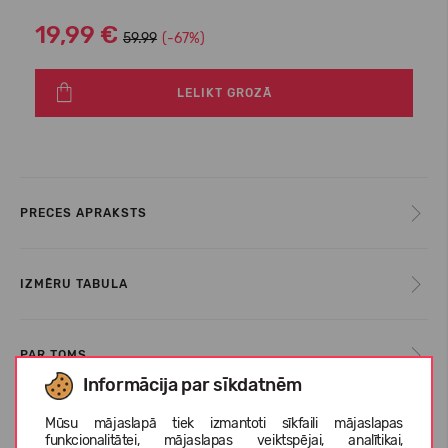
19,99 €
59.99
(-67%)
LELIKT GROZĀ
PRECES APRAKSTS
IZMĒRU TABULA
PAR TOMS
Informācija par sīkdatnēm
Mūsu mājaslapā tiek izmantoti sīkfaili mājaslapas
KLIENTU ATSAUKSMES (7)
funkcionalitātei, mājaslapas veiktspējai, analītikai,