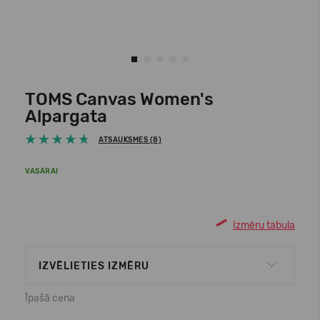
TOMS Canvas Women's
Alpargata
ATSAUKSMES (8)
VASARAI
Izmēru tabula
IZVĒLIETIES IZMĒRU
Īpašā cena