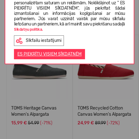
personalizētam saturam un reklāmām. Noklikšķinot uz " ES
PIEKRĪTU VISIEM SĪKDATNĒM", jūs piekrītat šādai
izmantošanai un informācijas kopīgošanai ar mūsu
partneriem. Jūs varat uzzināt vairāk par mūsu sīkfailu
Līdzīgas preces
lietošanu un partneriem, kā arī mainīt savu piekrišanu sadaļā
Sīkdatņu politika.
VASARAI
VASARAI
Sīkfailu iestatījumi
-71%
-72%
ES PIEKRĪTU VISIEM SĪKDATNĒM
TOMS Heritage Canvas
TOMS Recycled Cotton
Women's Alpargata
Canvas Women's Alpargata
15,99 €
54.99
(-71%)
24,99 €
89.99
(-72%)