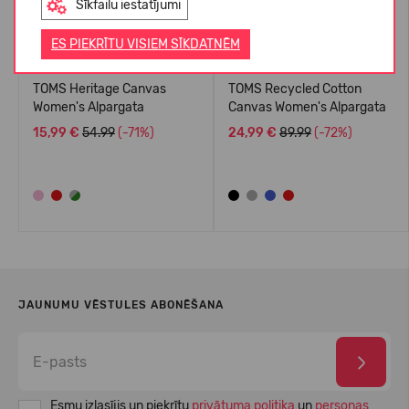
Sīkfailu iestatījumi
ES PIEKRĪTU VISIEM SĪKDATNĒM
TOMS Heritage Canvas
TOMS Recycled Cotton
Women's Alpargata
Canvas Women's Alpargata
15,99 €
54.99
(-71%)
24,99 €
89.99
(-72%)
JAUNUMU VĒSTULES ABONĒŠANA
Esmu izlasījis un piekrītu
privātuma politika
un
personas