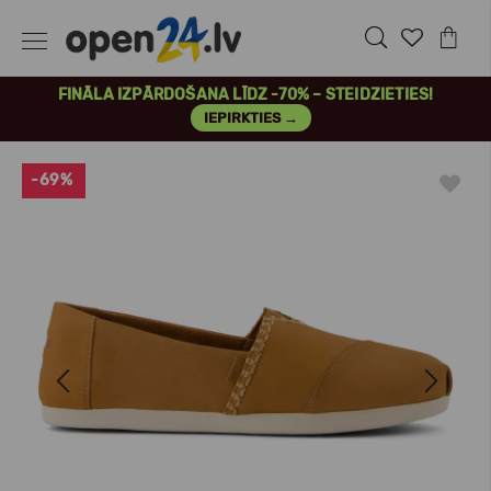
FINĀLA IZPĀRDOŠANA LĪDZ -70% – STEIDZIETIES!
IEPIRKTIES →
-69%
Previous
Next