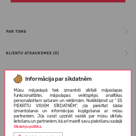
PAR TOMS
KLIENTU ATSAUKSMES (0)
Informācija par sīkdatnēm
Līdzīgas preces
Mūsu mājaslapā tiek izmantoti sīkfaili mājaslapas
funkcionalitātei, mājaslapas veiktspējai, analītikai,
VASARAI
VASARAI
personalizētam saturam un reklāmām. Noklikšķinot uz " ES
PIEKRĪTU VISIEM SĪKDATNĒM", jūs piekrītat šādai
-71%
-72%
izmantošanai un informācijas kopīgošanai ar mūsu
partneriem. Jūs varat uzzināt vairāk par mūsu sīkfailu
lietošanu un partneriem, kā arī mainīt savu piekrišanu sadaļā
Sīkdatņu politika.